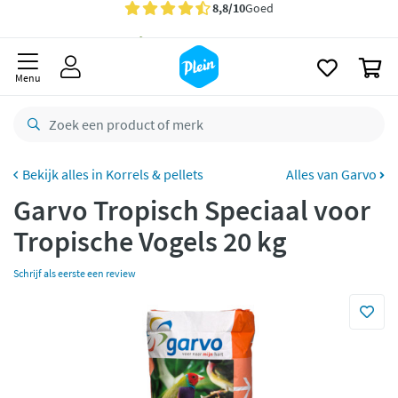
naar
oofdinhoud
Gratis
bezorging vanaf 35,- *
zoeken
0
Bestelling uiterlijk
zaterdag
in huis *
Menu
Gratis
retourneren
8,8/10
Goed
CO2 neutraal
bezorgd
Korrels & pellets
Alles van Garvo
Garvo Tropisch Speciaal voor
Betaal met Klarna
Tropische Vogels 20 kg
Schrijf als eerste een review