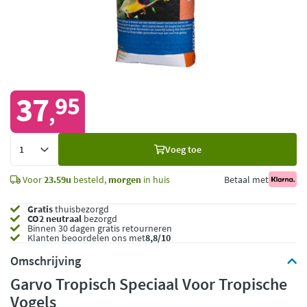
37
95
,
Voeg
Voeg toe
toe
Voor
23.59u
besteld,
morgen
in huis
Betaal met
Gratis
thuisbezorgd
CO2 neutraal
bezorgd
Binnen 30 dagen gratis retourneren
Klanten beoordelen ons met
8,8/10
Omschrijving
Garvo Tropisch Speciaal Voor Tropische
Vogels