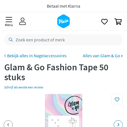
naar
oofdinhoud
zoeken
Gratis
retourneren
0
8,8/10
Goed
Menu
CO2 neutraal
bezorgd
Betaal met Klarna
Nagelaccessoires
Alles van Glam & Go
Glam & Go Fashion Tape 50
stuks
Schrijf als eerste een review