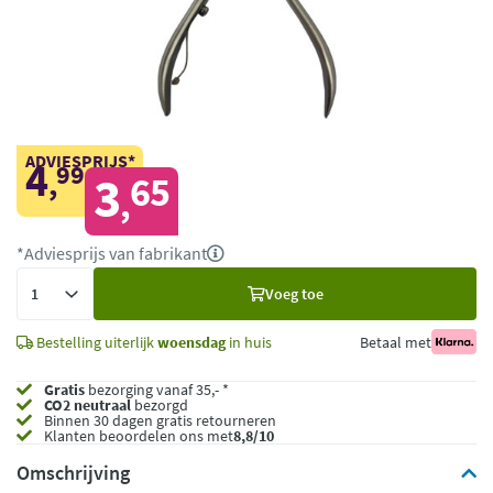
ADVIESPRIJS*
4
99
,
3
65
,
*Adviesprijs van fabrikant
Voeg
Voeg toe
toe
Bestelling uiterlijk
woensdag
in huis
Betaal met
Gratis
bezorging vanaf 35,- *
CO2 neutraal
bezorgd
Binnen 30 dagen gratis retourneren
Klanten beoordelen ons met
8,8/10
Omschrijving