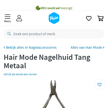
naar
Gratis
bezorging vanaf 35,- *
oofdinhoud
zoeken
Voor
23.59u
besteld,
maandag
in huis *
0
Menu
Gratis
retourneren
8,8/10
Goed
CO2 neutraal
bezorgd
Nagelaccessoires
Alles van Hair Mode
Betaal met Klarna
Hair Mode Nagelhuid Tang
Metaal
Schrijf als eerste een review