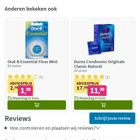
Anderen bekeken ook
Oral-B Essential Floss Mint
Durex Condooms Originals
50 meter
Classic Natural
20 stuks
1
1
ADVIESPRIJS
ADVIESPRIJS
2
17
74
1
99
11
,
99
,
59
,
,
Maandag in huis
Maandag in huis
Reviews
Schrijf jouw review
Hoe controleren en plaatsen wij reviews?