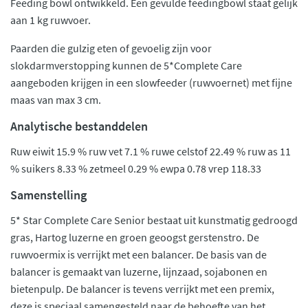
Feeding bowl ontwikkeld. Een gevulde feedingbowl staat gelijk
aan 1 kg ruwvoer.
Paarden die gulzig eten of gevoelig zijn voor
slokdarmverstopping kunnen de 5*Complete Care
aangeboden krijgen in een slowfeeder (ruwvoernet) met fijne
maas van max 3 cm.
Analytische bestanddelen
Ruw eiwit 15.9 % ruw vet 7.1 % ruwe celstof 22.49 % ruw as 11
% suikers 8.33 % zetmeel 0.29 % ewpa 0.78 vrep 118.33
Samenstelling
5* Star Complete Care Senior bestaat uit kunstmatig gedroogd
gras, Hartog luzerne en groen geoogst gerstenstro. De
ruwvoermix is verrijkt met een balancer. De basis van de
balancer is gemaakt van luzerne, lijnzaad, sojabonen en
bietenpulp. De balancer is tevens verrijkt met een premix,
deze is speciaal samengesteld naar de behoefte van het