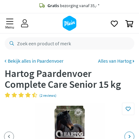
naar
oofdinhoud
Gratis
bezorging vanaf 35,- *
zoeken
0
Voor
23.59u
besteld,
morgen
in huis *
Menu
Gratis
retourneren
8,8/10
Goed
CO2 neutraal
bezorgd
Paardenvoer
Alles van Hartog
Hartog Paardenvoer
Betaal met Klarna
Complete Care Senior 15 kg
(2 reviews)