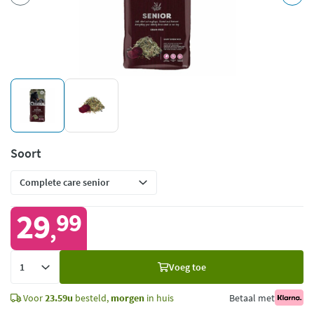
Soort
29
99
,
Voeg
Voeg toe
toe
Voor
23.59u
besteld,
morgen
in huis
Betaal met