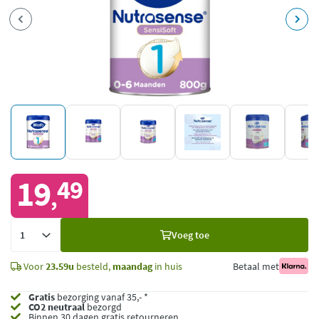
19
49
,
Voeg
Voeg toe
toe
Voor
23.59u
besteld,
maandag
in huis
Betaal met
Gratis
bezorging vanaf 35,- *
CO2 neutraal
bezorgd
Binnen 30 dagen gratis retourneren