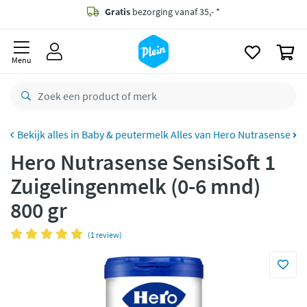
naar
oofdinhoud
Gratis
bezorging vanaf 35,- *
zoeken
0
Voor
23.59u
besteld,
maandag
in huis *
Menu
Gratis
retourneren
8,8/10
Goed
CO2 neutraal
bezorgd
Baby & peutermelk
Alles van Hero Nutrasense
Hero Nutrasense SensiSoft 1
Betaal met Klarna
Zuigelingenmelk (0-6 mnd)
800 gr
(1 review)