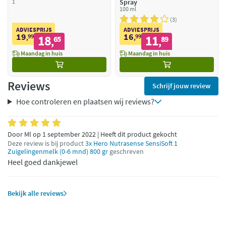
1
Spray
100 ml
3
ADVIESPRIJS
ADVIESPRIJS
19
16
99
18
99
11
,
65
,
89
,
,
Maandag in huis
Maandag in huis
Reviews
Schrijf jouw review
Hoe controleren en plaatsen wij reviews?
Door Ml op 1 september 2022 | Heeft dit product gekocht
Deze review is bij product
3x Hero Nutrasense SensiSoft 1
Zuigelingenmelk (0-6 mnd) 800 gr
geschreven
Heel goed dankjewel
Bekijk alle reviews