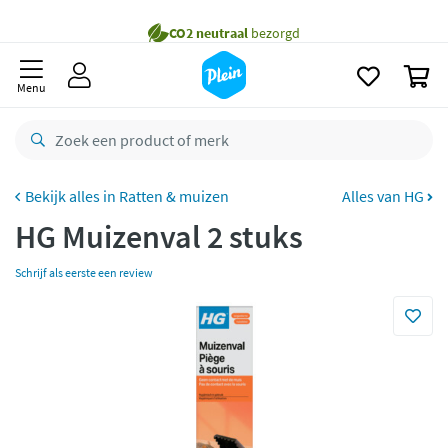
naar
Gratis
bezorging vanaf 35,- *
oofdinhoud
zoeken
Bestelling uiterlijk
zaterdag
in huis *
0
Menu
Gratis
retourneren
8,8/10
Goed
CO2 neutraal
bezorgd
Ratten & muizen
Alles van HG
Betaal met Klarna
HG Muizenval 2 stuks
Schrijf als eerste een review