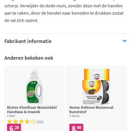
scherp. Verwijder de dode muis, zonder deze met de handen
aan te raken, door de hendel naar beneden te drukken zodat
de val zich opent.
Fabrikant informatie
Anderen bekeken ook
Biotex Vloeibaar Wasmiddel
Home Defense Muizenval
Handwas & Inweek
Kunststof
1 liter
2 stuks
232
6
8
25
65
,
,