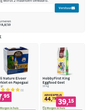
ing wordt 2 maanden bewaard.
Verstuur
ourneren
t
8,8/10
k
li Nature Eivoer
HobbyFirst King
rkiet en Papegaai
Eggfood Geel
 gr
10 kg
1
7
95
,
ADVIESPRIJS
44
,
75
39
15
,
Morgen in huis
Morgen in huis