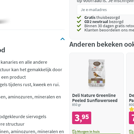
op voorraad is.
Je inschrijv
Gratis
thuisbezorgd
CO2 neutraal
bezorgd
Binnen 30 dagen gratis ret
Klanten beoordelen ons me
Anderen bekeken oo
od
 kanaries en alle andere
uctuur kan het gemakkelijk door
 een product
s tijdens rust, kweek en rui.
Deli Nature Greenline
De
minen, aminozuren, mineralen en
Peeled Sunflowerseed
Pa
850 gr
800
3
95
,
oodgekleurde siervogels
re structuur
aminen, aminozuren, mineralen en
Morgen in huis