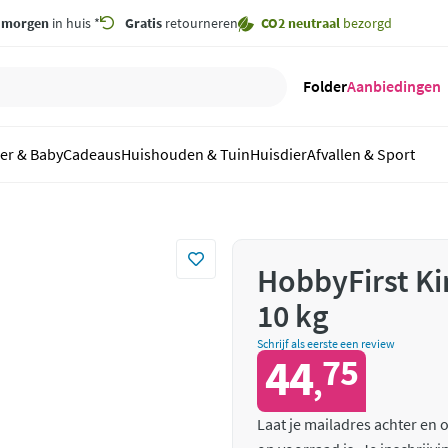
,
morgen
in huis *
Gratis
retourneren
CO2 neutraal
bezorgd
Folder
Aanbiedingen
er & Baby
Cadeaus
Huishouden & Tuin
Huisdier
Afvallen & Sport
HobbyFirst K
10 kg
Schrijf als eerste een review
44
75
,
Laat je mailadres achter en