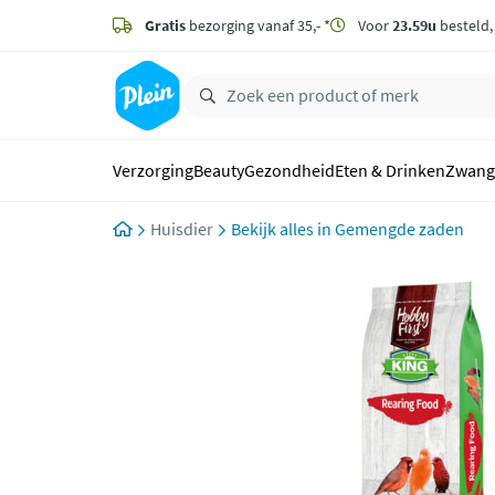
naar
hoofdinhoud
Gratis
bezorging vanaf 35,- *
Voor
23.59u
besteld
zoeken
Verzorging
Beauty
Gezondheid
Eten & Drinken
Zwang
Huisdier
Gemengde zaden