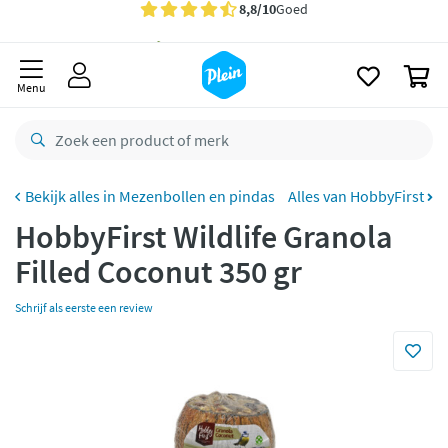
naar
Gratis
bezorging vanaf 35,- *
oofdinhoud
zoeken
Voor
23.59u
besteld,
maandag
in huis *
0
Menu
Gratis
retourneren
8,8/10
Goed
CO2 neutraal
bezorgd
Mezenbollen en pindas
Alles van HobbyFirst
Betaal met Klarna
HobbyFirst Wildlife Granola
Filled Coconut 350 gr
Schrijf als eerste een review