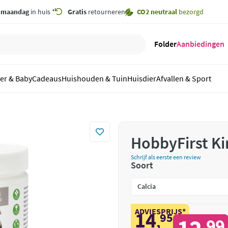
,
maandag
in huis *
Gratis
retourneren
CO2 neutraal
bezorgd
Folder
Aanbiedingen
er & Baby
Cadeaus
Huishouden & Tuin
Huisdier
Afvallen & Sport
HobbyFirst Ki
Schrijf als eerste een review
Soort
ADVIESPRIJS*
14
95
,
99