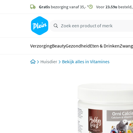
naar
hoofdinhoud
Gratis
bezorging vanaf 35,- *
Voor
23.59u
besteld
zoeken
Verzorging
Beauty
Gezondheid
Eten & Drinken
Zwang
Huisdier
Vitamines