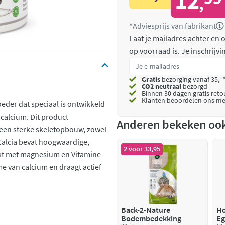
12
,
*Adviesprijs van fabrikant
Laat je mailadres achter en
op voorraad is.
Je inschrijv
Gratis
bezorging vanaf 35,- 
CO2 neutraal
bezorgd
Binnen 30 dagen gratis ret
Klanten beoordelen ons me
oeder dat speciaal is ontwikkeld
 calcium. Dit product
Anderen bekeken oo
 een sterke skeletopbouw, zowel
 Calcia bevat hoogwaardige,
2 voor 33,95
kt met magnesium en Vitamine
e van calcium en draagt actief
Back-2-Nature
Ho
Bodembedekking
Eg