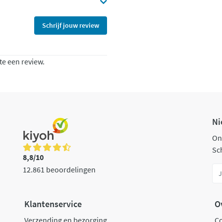
Schrijf jouw review
te een review.
Ni
On
Sch
8,8/10
12.861 beoordelingen
Klantenservice
O
Verzending en bezorging
C