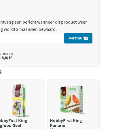
 ontvang een bericht wanneer dit product weer
ing wordt 2 maanden bewaard.
Verstuur
*
ourneren
t
8,8/10
k
bbyFirst King
HobbyFirst King
gfood Geel
Kanarie