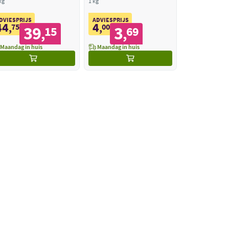
kg
1 kg
DVIESPRIJS
ADVIESPRIJS
44
4
,
75
,
00
39
3
15
69
,
,
Maandag in huis
Maandag in huis