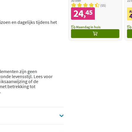
30 liter
10 
55
24
45
,
A
zoen en dagelijks tijdens het
Maandag in huis
lementen zijn geen
onde levensstijl. Lees voor
iksaanwijzing of de
 met betrekking tot
.