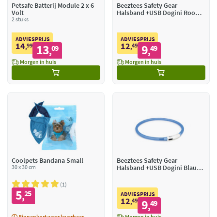
Petsafe Batterij Module 2 x 6
Beeztees Safety Gear
Volt
Halsband +USB Dogini Rood
2 stuks
70 x 10 cm
ADVIESPRIJS
ADVIESPRIJS
14
12
99
13
49
9
,
09
,
49
,
,
Morgen in huis
Morgen in huis
Coolpets Bandana Small
Beeztees Safety Gear
30 x 30 cm
Halsband +USB Dogini Blauw
70 x 10 cm
1
5
25
,
ADVIESPRIJS
12
49
9
,
49
,
Binnenkort weer leverbaar
Morgen in huis