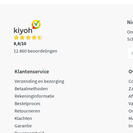
Ni
On
Sch
8,8/10
12.860 beoordelingen
Klantenservice
O
Verzending en bezorging
C
Betaalmethoden
Za
Rekeninginformatie
Af
Bestelproces
Va
Retourneren
O
Klachten
M
Garantie
In
Duurzaamheid