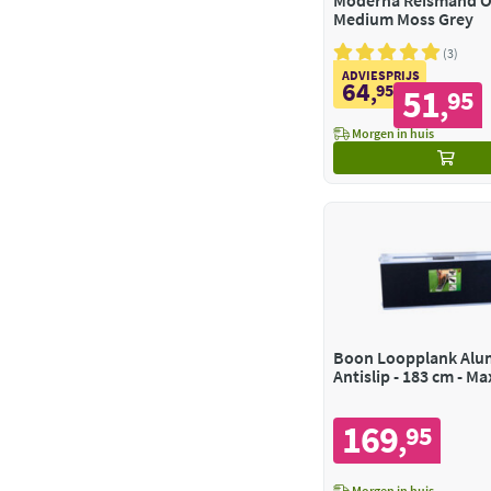
Moderna Reismand O
Medium Moss Grey
3
ADVIESPRIJS
64
,
95
51
95
,
Morgen in huis
Boon Loopplank Alu
Antislip - 183 cm - Ma
169
95
,
Morgen in huis