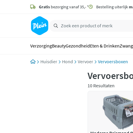
naar
hoofdinhoud
Gratis
bezorging vanaf 35,- *
Bestelling uiterlijk
m
zoeken
Verzorging
Beauty
Gezondheid
Eten & Drinken
Zwang
Huisdier
Hond
Vervoer
Vervoersboxen
Vervoersb
10 Resultaten