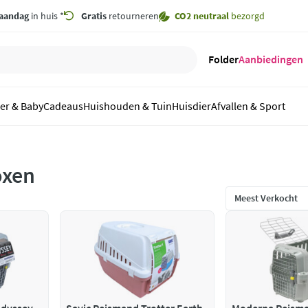
aandag
in huis *
Gratis
retourneren
CO2 neutraal
bezorgd
Folder
Aanbiedingen
er & Baby
Cadeaus
Huishouden & Tuin
Huisdier
Afvallen & Sport
oxen