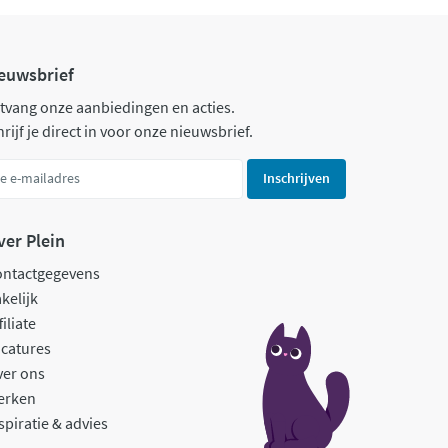
euwsbrief
tvang onze aanbiedingen en acties.
rijf je direct in voor onze nieuwsbrief.
Inschrijven
ver Plein
ontactgegevens
kelijk
filiate
catures
ver ons
erken
spiratie & advies