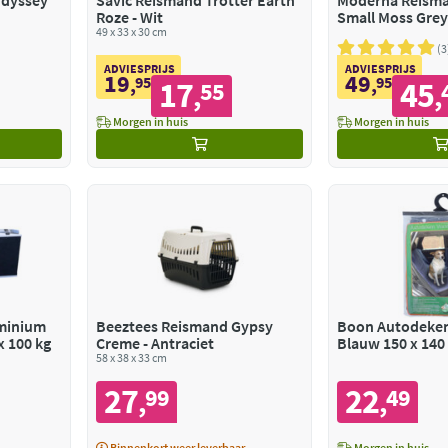
dyssey
Savic Reismand Trotter Earth
Moderna Reism
Roze - Wit
Small Moss Gre
49 x 33 x 30 cm
3
ADVIESPRIJS
ADVIESPRIJS
19
49
,
95
,
95
17
45
55
,
,
Morgen in huis
Morgen in huis
minium
Beeztees Reismand Gypsy
Boon Autodeken
x 100 kg
Creme - Antraciet
Blauw 150 x 140
58 x 38 x 33 cm
27
22
99
49
,
,
Binnenkort weer leverbaar
Morgen in huis