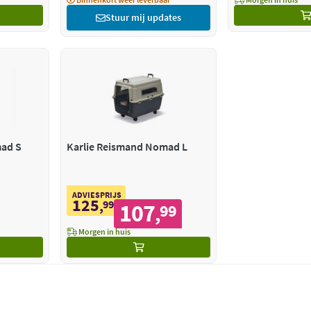
Stuur mij updates
Karlie Reismand Nomad S
Karlie Reismand Nomad L
ADVIESPRIJS
125
,
99
107
99
,
Morgen in huis