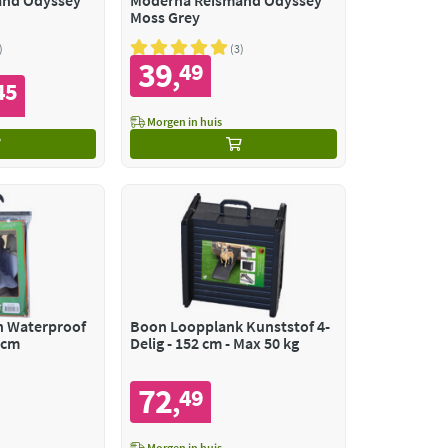
and Odyssey
Moderna Reismand Odyssey
y
Moss Grey
3
39
49
,
45
Morgen in huis
 Waterproof
Boon Loopplank Kunststof 4-
 cm
Delig - 152 cm - Max 50 kg
72
49
,
Morgen in huis