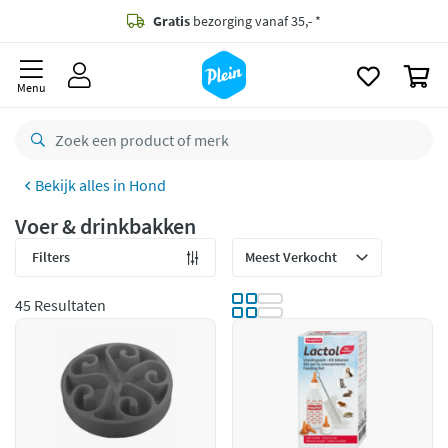
naar
oofdinhoud
Gratis
bezorging vanaf 35,- *
zoeken
0
Bestelling uiterlijk
maandag
in huis *
Menu
Gratis
retourneren
8,8/10
Goed
Hond
CO2 neutraal
bezorgd
Voer & drinkbakken
Betaal met Klarna
Filters
45 Resultaten