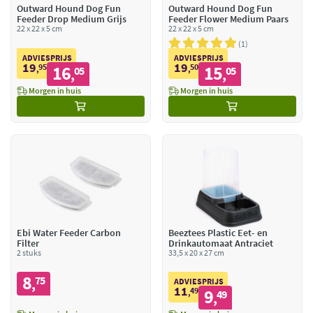
Outward Hound Dog Fun
Outward Hound Dog Fun
Feeder Drop Medium Grijs
Feeder Flower Medium Paars
22 x 22 x 5 cm
22 x 22 x 5 cm
1
ADVIESPRIJS
ADVIESPRIJS
19
19
95
16
50
15
,
05
,
05
,
,
Morgen in huis
Morgen in huis
Ebi Water Feeder Carbon
Beeztees Plastic Eet- en
Filter
Drinkautomaat Antraciet
2 stuks
33,5 x 20 x 27 cm
8
75
,
ADVIESPRIJS
11
49
9
,
49
,