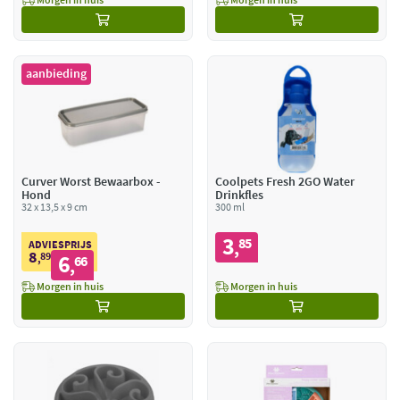
aanbieding
Curver Worst Bewaarbox -
Coolpets Fresh 2GO Water
Hond
Drinkfles
32 x 13,5 x 9 cm
300 ml
3
85
,
ADVIESPRIJS
8
89
6
,
66
,
Morgen in huis
Morgen in huis