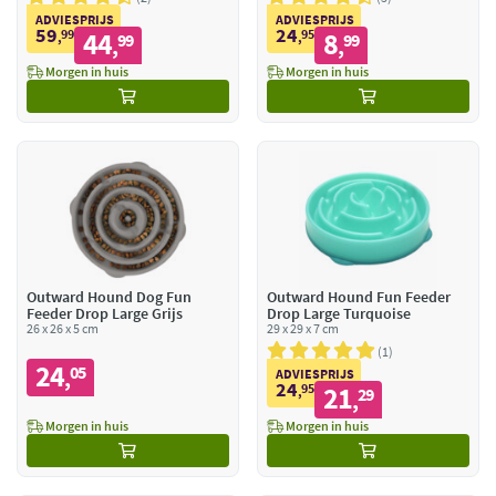
ADVIESPRIJS
ADVIESPRIJS
59
24
99
44
95
8
,
99
,
99
,
,
Morgen in huis
Morgen in huis
Outward Hound Dog Fun
Outward Hound Fun Feeder
Feeder Drop Large Grijs
Drop Large Turquoise
26 x 26 x 5 cm
29 x 29 x 7 cm
1
24
05
,
ADVIESPRIJS
24
95
21
,
29
,
Morgen in huis
Morgen in huis