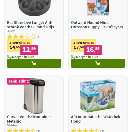
Eat Slow Live Longer Anti-
Outward Hound Nina
schrok Voerbak Rond Grijs
Ottosson Puppy Lickin'layers
30 cm
1
ADVIESPRIJS
ADVIESPRIJS
14
17
65
12
50
16
,
59
,
55
,
,
Morgen in huis
Morgen in huis
aanbieding
Curver Voedselcontainer
Afp Automatische Waterbak
Metallic
Hond
54 liter
2
3