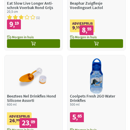
Eat Slow Live Longer Anti-
Beaphar Zuigflesje
schrok Voerbak Rond Grijs
Voedingsset Lactol
20,5 cm
1
9
19
,
ADVIESPRIJS
9
55
8
,
55
,
Morgen in huis
Morgen in huis
Beeztees Nel Drinkfles Hond
Coolpets Fresh 2GO Water
Silicone Assorti
Drinkfles
600 ml
500 ml
5
65
,
ADVIESPRIJS
26
99
23
,
09
,
Morgen in huis
Morgen in huis