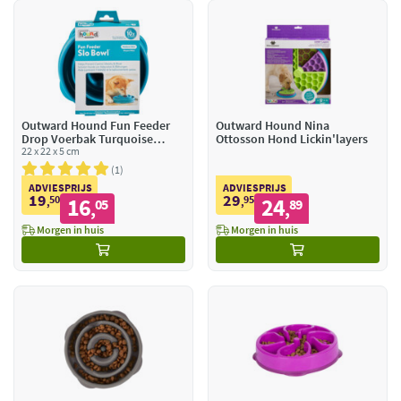
Outward Hound Fun Feeder
Outward Hound Nina
Drop Voerbak Turquoise
Ottosson Hond Lickin'layers
Medium
22 x 22 x 5 cm
1
ADVIESPRIJS
ADVIESPRIJS
19
29
50
16
95
24
,
05
,
89
,
,
Morgen in huis
Morgen in huis