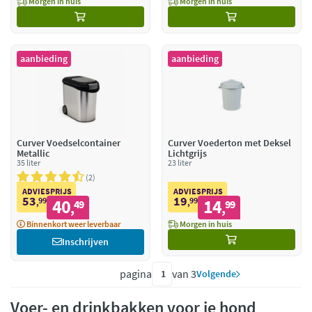
Morgen in huis
Morgen in huis
aanbieding
aanbieding
Curver Voedselcontainer
Curver Voederton met Deksel
Metallic
Lichtgrijs
35 liter
23 liter
2
ADVIESPRIJS
ADVIESPRIJS
53
19
99
40
99
14
,
49
,
99
,
,
Binnenkort weer leverbaar
Morgen in huis
Inschrijven
pagina
van 3
Volgende
Voer- en drinkbakken voor je hond