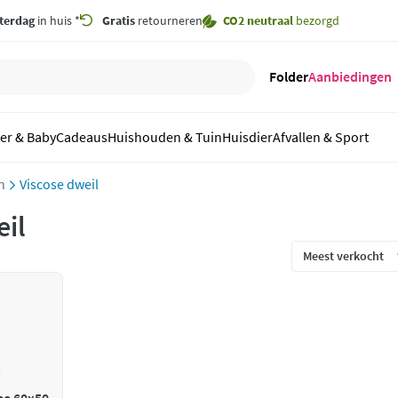
terdag
in huis *
Gratis
retourneren
CO2 neutraal
bezorgd
Folder
Aanbiedingen
er & Baby
Cadeaus
Huishouden & Tuin
Huisdier
Afvallen & Sport
n
Viscose dweil
eil