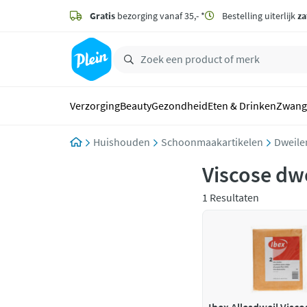
naar
hoofdinhoud
Gratis
bezorging vanaf 35,- *
Bestelling uiterlijk
za
zoeken
Verzorging
Beauty
Gezondheid
Eten & Drinken
Zwang
Huishouden
Schoonmaakartikelen
Dweile
Viscose dw
1 Resultaten