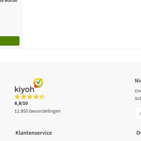
x50
Ni
On
Sch
8,8/10
12.855 beoordelingen
Klantenservice
O