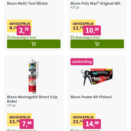
Bison Multi Tool Blister
Bison Poly Max® Original Wit
425 gr
ADVIESPRIJS
ADVIESPRIJS
4
12
15
2
75
10
,
75
,
35
,
,
Maandag in huis
Maandag in huis
aanbieding
Bison Montagekit Direct Grip
Bison Power Kit Pistool
Koker
370 gr
ADVIESPRIJS
ADVIESPRIJS
11
21
39
7
55
14
,
49
,
89
,
,
Maandag in huis
Maandag in huis