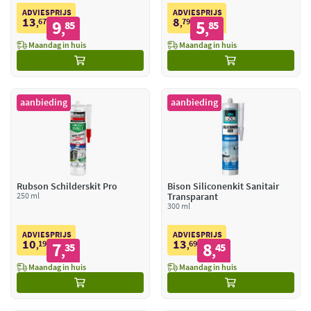
ADVIESPRIJS
ADVIESPRIJS
13
8
67
9
79
5
,
85
,
85
,
,
Maandag in huis
Maandag in huis
aanbieding
aanbieding
Rubson Schilderskit Pro
Bison Siliconenkit Sanitair
250 ml
Transparant
300 ml
ADVIESPRIJS
ADVIESPRIJS
10
13
19
7
69
8
,
35
,
45
,
,
Maandag in huis
Maandag in huis