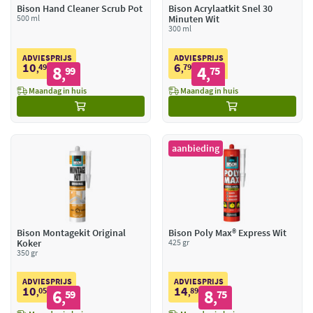
Bison Hand Cleaner Scrub Pot
Bison Acrylaatkit Snel 30
500 ml
Minuten Wit
300 ml
ADVIESPRIJS
ADVIESPRIJS
10
6
49
8
79
4
,
99
,
75
,
,
Maandag in huis
Maandag in huis
aanbieding
Bison Montagekit Original
Bison Poly Max® Express Wit
Koker
425 gr
350 gr
ADVIESPRIJS
ADVIESPRIJS
10
14
05
6
89
8
,
59
,
75
,
,