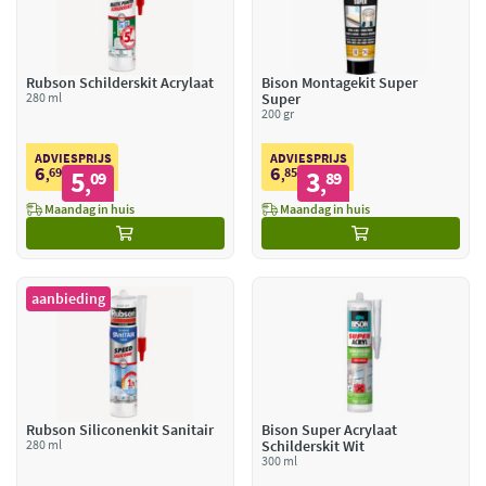
Rubson Schilderskit Acrylaat
Bison Montagekit Super
280 ml
Super
200 gr
ADVIESPRIJS
ADVIESPRIJS
6
6
69
5
85
3
,
09
,
89
,
,
Maandag in huis
Maandag in huis
aanbieding
Rubson Siliconenkit Sanitair
Bison Super Acrylaat
280 ml
Schilderskit Wit
300 ml