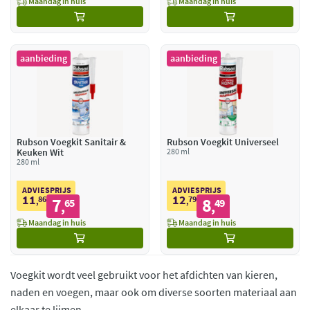
Maandag in huis
Maandag in huis
aanbieding
aanbieding
Rubson Voegkit Sanitair &
Rubson Voegkit Universeel
Keuken Wit
280 ml
280 ml
ADVIESPRIJS
ADVIESPRIJS
11
12
86
7
79
8
,
65
,
49
,
,
Maandag in huis
Maandag in huis
Voegkit wordt veel gebruikt voor het afdichten van kieren,
naden en voegen, maar ook om diverse soorten materiaal aan
elkaar te lijmen.