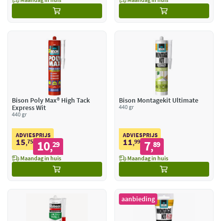
Bison Poly Max® High Tack
Bison Montagekit Ultimate
Express Wit
440 gr
440 gr
ADVIESPRIJS
ADVIESPRIJS
15
11
75
10
99
7
,
29
,
89
,
,
Maandag in huis
Maandag in huis
aanbieding