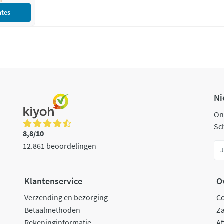
ates
Ni
On
Sch
8,8/10
12.861 beoordelingen
Klantenservice
O
Verzending en bezorging
C
Betaalmethoden
Za
Rekeninginformatie
Af