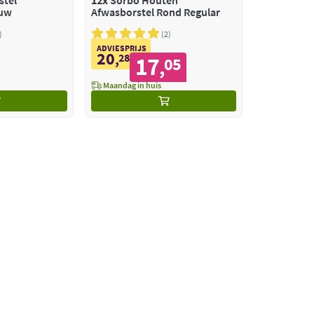
stel
12x
Sorbo Houten
auw
Afwasborstel Rond Regular
2
ADVIESPRIJS
20
,
28
17
05
,
Maandag in huis