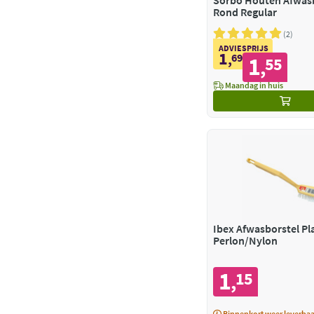
Sorbo Houten Afwas
Rond Regular
2
ADVIESPRIJS
1
,
69
1
55
,
Maandag in huis
Ibex Afwasborstel Pla
Perlon/Nylon
1
15
,
Binnenkort weer leverbaa