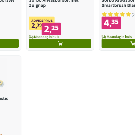
borstel
Sorbo Afwasborstel met
Sorbo Afwasbor
Zuignap
Smartbrush Bl
2
4
35
,
ADVIESPRIJS
2
,
39
2
25
,
Maandag in huis
Maandag in huis
stic
r