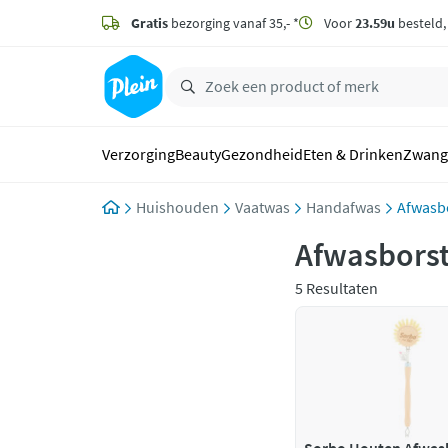
naar
hoofdinhoud
Gratis
bezorging vanaf 35,- *
Voor
23.59u
besteld
zoeken
Verzorging
Beauty
Gezondheid
Eten & Drinken
Zwang
Huishouden
Vaatwas
Handafwas
Afwasb
Afwasborst
5 Resultaten