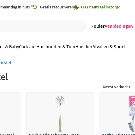
,
maandag
in huis *
Gratis
retourneren
CO2 neutraal
bezorgd
Folder
Aanbiedingen
er & Baby
Cadeaus
Huishouden & Tuin
Huisdier
Afvallen & Sport
orstel
el