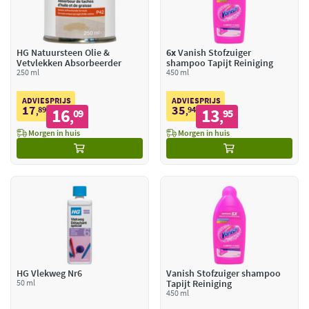
HG Natuursteen Olie &
6x
Vanish Stofzuiger
Vetvlekken Absorbeerder
shampoo Tapijt Reiniging
250 ml
450 ml
ADVIESPRIJS
ADVIESPRIJS
17
35
89
16
94
13
,
09
,
95
,
,
Morgen in huis
Morgen in huis
HG Vlekweg Nr6
Vanish Stofzuiger shampoo
50 ml
Tapijt Reiniging
450 ml