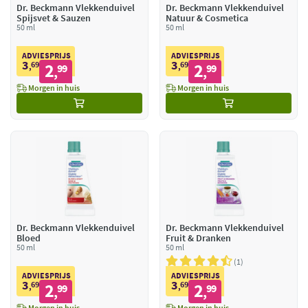
Dr. Beckmann Vlekkenduivel
Dr. Beckmann Vlekkenduivel
Spijsvet & Sauzen
Natuur & Cosmetica
50 ml
50 ml
ADVIESPRIJS
ADVIESPRIJS
3
3
69
2
69
2
,
99
,
99
,
,
Morgen in huis
Morgen in huis
Dr. Beckmann Vlekkenduivel
Dr. Beckmann Vlekkenduivel
Bloed
Fruit & Dranken
50 ml
50 ml
1
ADVIESPRIJS
ADVIESPRIJS
3
3
69
2
69
2
,
99
,
99
,
,
Morgen in huis
Morgen in huis