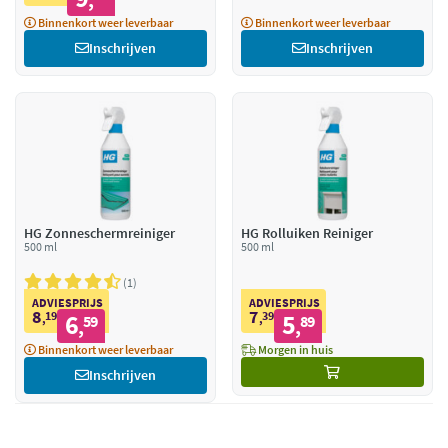
Binnenkort weer leverbaar
Binnenkort weer leverbaar
Inschrijven
Inschrijven
HG Zonneschermreiniger
HG Rolluiken Reiniger
500 ml
500 ml
1
ADVIESPRIJS
ADVIESPRIJS
8
7
19
6
39
5
,
59
,
89
,
,
Binnenkort weer leverbaar
Morgen in huis
Inschrijven