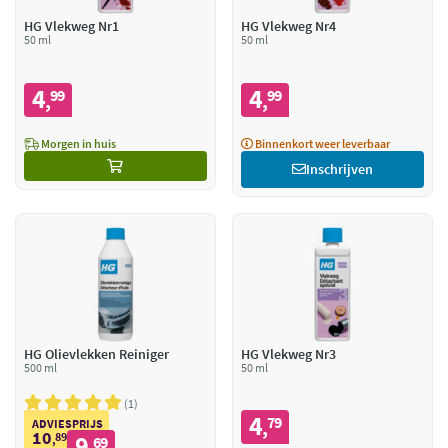
HG Vlekweg Nr1
HG Vlekweg Nr4
50 ml
50 ml
4
4
99
99
,
,
Morgen in huis
Binnenkort weer leverbaar
Inschrijven
HG Olievlekken Reiniger
HG Vlekweg Nr3
500 ml
50 ml
1
4
79
,
ADVIESPRIJS
10
89
9
,
69
,