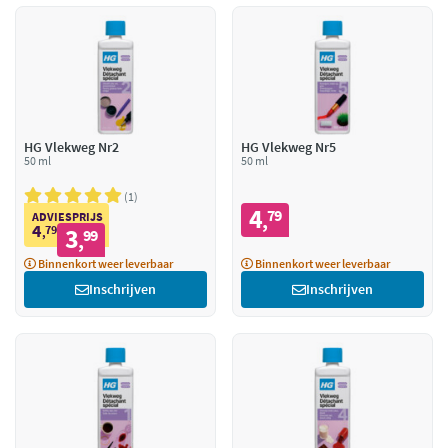
HG Vlekweg Nr2
HG Vlekweg Nr5
50 ml
50 ml
1
4
79
,
ADVIESPRIJS
4
79
3
,
99
,
Binnenkort weer leverbaar
Binnenkort weer leverbaar
Inschrijven
Inschrijven