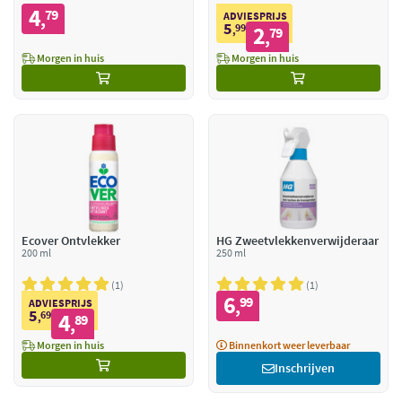
4
79
,
ADVIESPRIJS
5
99
2
,
79
,
Morgen in huis
Morgen in huis
Ecover Ontvlekker
HG Zweetvlekkenverwijderaar
200 ml
250 ml
1
1
6
99
,
ADVIESPRIJS
5
69
4
,
89
,
Morgen in huis
Binnenkort weer leverbaar
Inschrijven