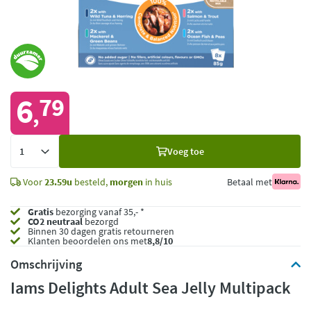
6
79
,
Voeg
Voeg toe
toe
Voor
23.59u
besteld,
morgen
in huis
Betaal met
Gratis
bezorging vanaf 35,- *
CO2 neutraal
bezorgd
Binnen 30 dagen gratis retourneren
Klanten beoordelen ons met
8,8/10
Omschrijving
Iams Delights Adult Sea Jelly Multipack