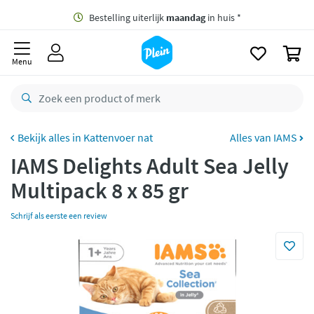
naar
oofdinhoud
Gratis
bezorging vanaf 35,- *
zoeken
0
Bestelling uiterlijk
maandag
in huis *
Menu
Gratis
retourneren
8,8/10
Goed
CO2 neutraal
bezorgd
Kattenvoer nat
Alles van IAMS
IAMS Delights Adult Sea Jelly
Betaal met Klarna
Multipack 8 x 85 gr
Schrijf als eerste een review