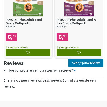
IAMS Delights Adult Land
IAMS Delights Adult Land &
Gravy Multipack
Sea Gravy Multipack
8 x 85 gr
8 x 85 gr
6
6
79
99
,
,
Morgen in huis
Morgen in huis
Reviews
Schrijf jouw review
Hoe controleren en plaatsen wij reviews?
Er zijn nog geen reviews geschreven. Schrijf als eerste een
review.