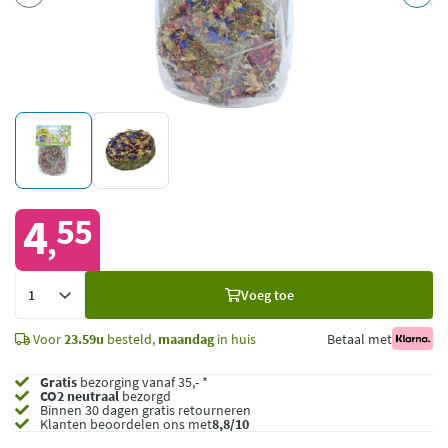
4
55
,
Voeg
Voeg toe
toe
Voor
23.59u
besteld,
maandag
in huis
Betaal met
Gratis
bezorging vanaf 35,- *
CO2 neutraal
bezorgd
Binnen 30 dagen gratis retourneren
Klanten beoordelen ons met
8,8/10