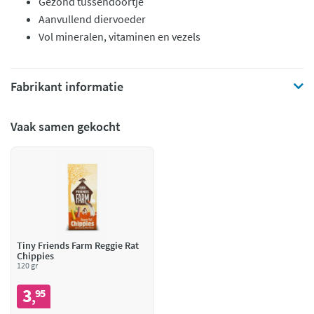
Gezond tussendoortje
Aanvullend diervoeder
Vol mineralen, vitaminen en vezels
Fabrikant informatie
Vaak samen gekocht
Tiny Friends Farm Reggie Rat
Chippies
120 gr
3
95
,