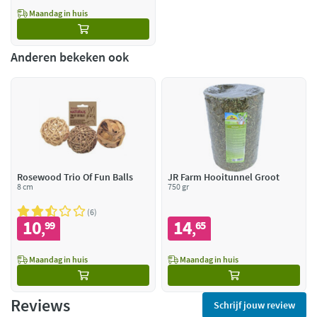
Maandag in huis
Anderen bekeken ook
Rosewood Trio Of Fun Balls
JR Farm Hooitunnel Groot
8 cm
750 gr
6
10
14
99
65
,
,
Maandag in huis
Maandag in huis
Reviews
Schrijf jouw review