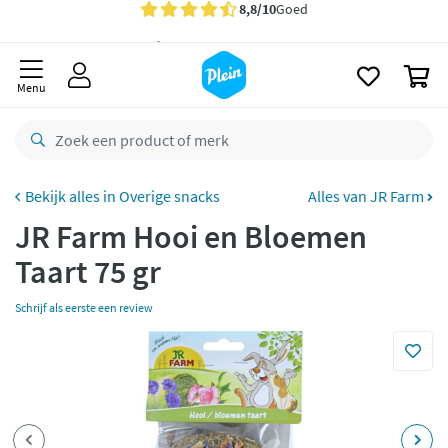
naar
oofdinhoud
Gratis
bezorging vanaf 35,- *
zoeken
0
Voor
23.59u
besteld,
maandag
in huis *
Menu
Gratis
retourneren
8,8/10
Goed
CO2 neutraal
bezorgd
Overige snacks
Alles van JR Farm
JR Farm Hooi en Bloemen
Betaal met Klarna
Taart 75 gr
Schrijf als eerste een review