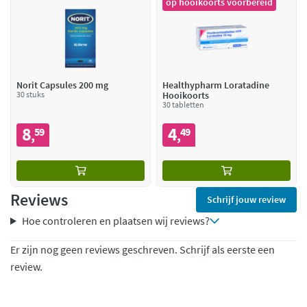
op hooikoorts voorbereid
Norit Capsules 200 mg
Healthypharm Loratadine
30 stuks
Hooikoorts
30 tabletten
8
4
59
49
,
,
Reviews
Schrijf jouw review
Hoe controleren en plaatsen wij reviews?
Er zijn nog geen reviews geschreven. Schrijf als eerste een
review.