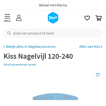
naar
oofdinhoud
8,8/10
Goed
zoeken
0
CO2 neutraal
bezorgd
Menu
Betaal met Klarna
Nagelaccessoires
Alles van Kiss
Kiss Nagelvijl 120-240
Schrijf als eerste een review