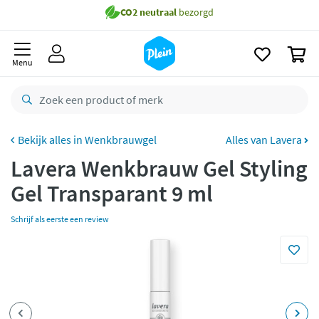
naar
Gratis
bezorging vanaf 35,- *
oofdinhoud
zoeken
Voor
23.59u
besteld,
morgen
in huis *
0
Menu
Gratis
retourneren
8,8/10
Goed
CO2 neutraal
bezorgd
Wenkbrauwgel
Alles van Lavera
Betaal met Klarna
Lavera Wenkbrauw Gel Styling
Gel Transparant 9 ml
Schrijf als eerste een review