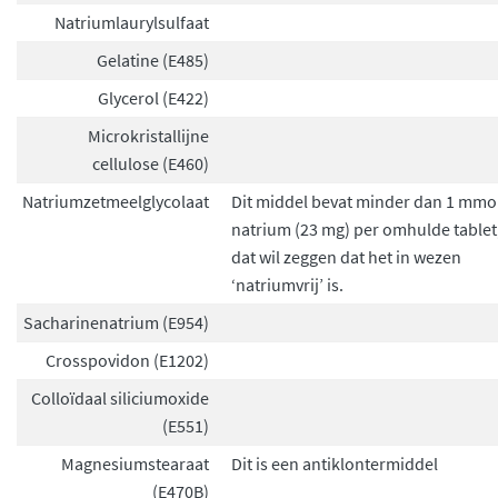
Natriumlaurylsulfaat
Gelatine (E485)
Glycerol (E422)
Microkristallijne
cellulose (E460)
Natriumzetmeelglycolaat
Dit middel bevat minder dan 1 mmo
natrium (23 mg) per omhulde tablet
dat wil zeggen dat het in wezen
‘natriumvrij’ is.
Sacharinenatrium (E954)
Crosspovidon (E1202)
Colloïdaal siliciumoxide
(E551)
Magnesiumstearaat
Dit is een antiklontermiddel
(E470B)