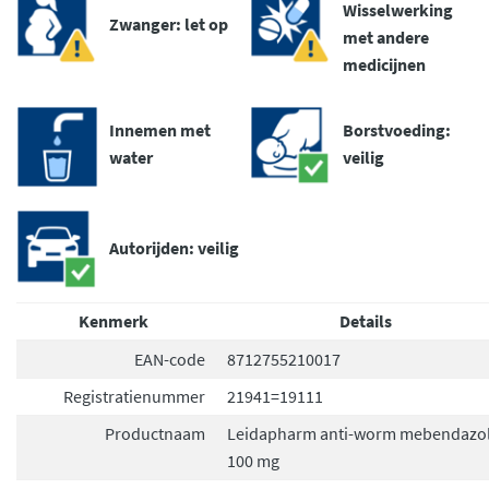
Wisselwerking
Zwanger: let op
met andere
medicijnen
Innemen met
Borstvoeding:
water
veilig
Autorijden: veilig
Kenmerk
Details
EAN-code
8712755210017
Registratienummer
21941=19111
Productnaam
Leidapharm anti-worm mebendazo
100 mg