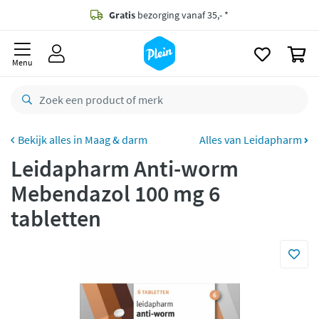
naar
oofdinhoud
Gratis
bezorging vanaf 35,- *
zoeken
0
Voor
23.59u
besteld,
morgen
in huis *
Menu
Gratis
retourneren
8,8/10
Goed
CO2 neutraal
bezorgd
Maag & darm
Alles van Leidapharm
Leidapharm Anti-worm
Betaal met Klarna
Mebendazol 100 mg 6
tabletten