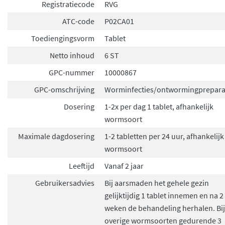
Registratiecode
RVG
ATC-code
P02CA01
Toediengingsvorm
Tablet
Netto inhoud
6 ST
GPC-nummer
10000867
GPC-omschrijving
Worminfecties/ontwormingprepara
Dosering
1-2x per dag 1 tablet, afhankelijk
wormsoort
Maximale dagdosering
1-2 tabletten per 24 uur, afhankelijk
wormsoort
Leeftijd
Vanaf 2 jaar
Gebruikersadvies
Bij aarsmaden het gehele gezin
gelijktijdig 1 tablet innemen en na 2
weken de behandeling herhalen. Bij
overige wormsoorten gedurende 3