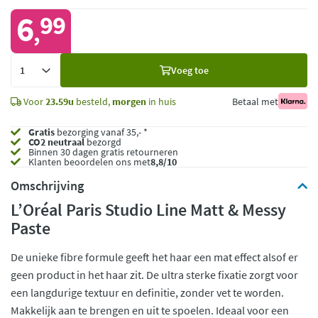
6
99
,
Voeg
Voeg toe
toe
Voor
23.59u
besteld,
morgen
in huis
Betaal met
Gratis
bezorging vanaf 35,- *
CO2 neutraal
bezorgd
Binnen 30 dagen gratis retourneren
Klanten beoordelen ons met
8,8/10
Omschrijving
L’Oréal Paris Studio Line Matt & Messy
Paste
De unieke fibre formule geeft het haar een mat effect alsof er
geen product in het haar zit. De ultra sterke fixatie zorgt voor
een langdurige textuur en definitie, zonder vet te worden.
Makkelijk aan te brengen en uit te spoelen. Ideaal voor een