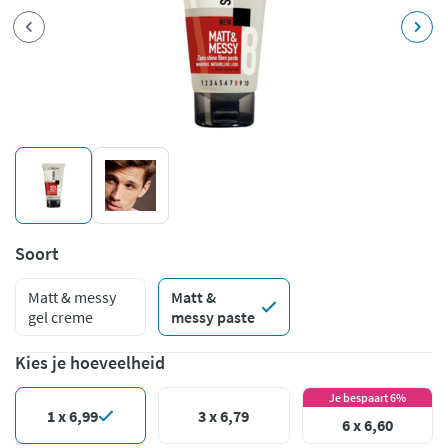
Soort
Matt & messy
Matt &
gel creme
messy paste
Kies je hoeveelheid
Je bespaart 6%
1 x 6,99
3 x 6,79
6 x 6,60