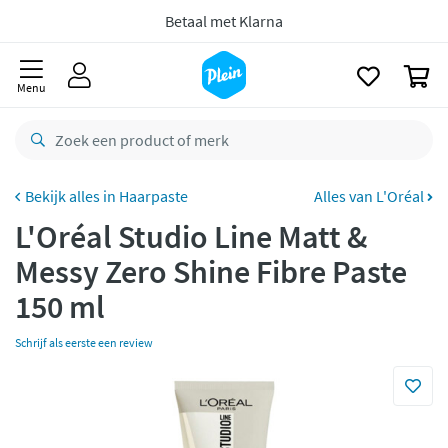
naar
Voor
23.59u
besteld,
morgen
in huis *
oofdinhoud
zoeken
Gratis
retourneren
0
Menu
8,8/10
Goed
CO2 neutraal
bezorgd
Betaal met Klarna
Haarpaste
Alles van L'Oréal
L'Oréal Studio Line Matt &
Messy Zero Shine Fibre Paste
150 ml
Schrijf als eerste een review