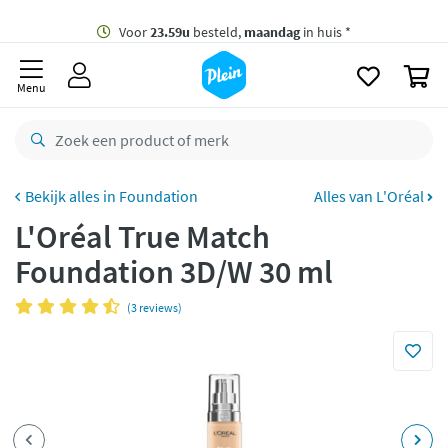
naar
oofdinhoud
Gratis
bezorging vanaf 35,- *
zoeken
0
Voor
23.59u
besteld,
maandag
in huis *
Menu
Gratis
retourneren
8,8/10
Goed
CO2 neutraal
bezorgd
Foundation
Alles van L'Oréal
L'Oréal True Match
Betaal met Klarna
Foundation 3D/W 30 ml
(3 reviews)