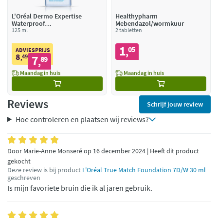
L'Oréal Dermo Expertise
Healthypharm
Waterproof
Mebendazol/wormkuur
Oogreinigingslotion
125 ml
2 tabletten
1
05
,
ADVIESPRIJS
8
49
7
,
89
,
Maandag in huis
Maandag in huis
Reviews
Schrijf jouw review
Hoe controleren en plaatsen wij reviews?
Door Marie-Anne Monseré op 16 december 2024 | Heeft dit product
gekocht
Deze review is bij product
L'Oréal True Match Foundation 7D/W 30 ml
geschreven
Is mijn favoriete bruin die ik al jaren gebruik.