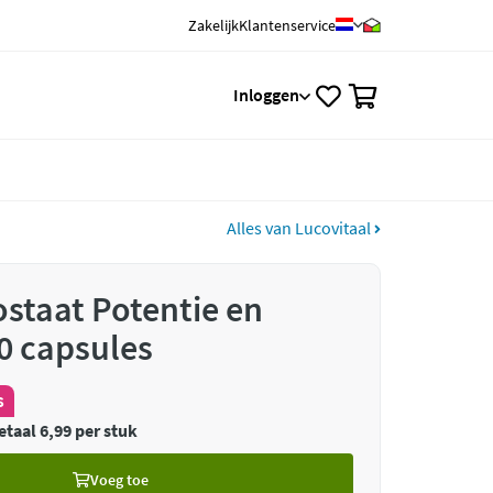
Zakelijk
Klantenservice
0
Inloggen
Alles van Lucovitaal
ostaat Potentie en
0 capsules
s
etaal 6,99 per stuk
Voeg toe