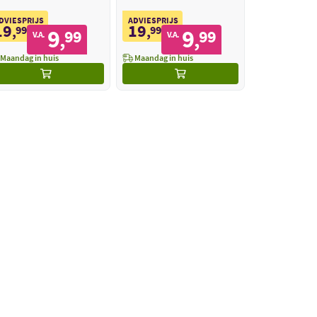
DVIESPRIJS
ADVIESPRIJS
19
19
,
99
,
99
9
9
99
99
,
,
V.A.
V.A.
Maandag in huis
Maandag in huis