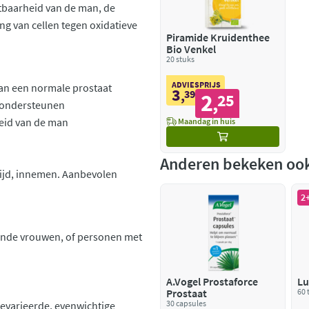
htbaarheid van de man, de
ng van cellen tegen oxidatieve
Piramide Kruidenthee
Bio Venkel
20 stuks
ADVIESPRIJS
van een normale prostaat
3
,
39
2
25
,
e ondersteunen
heid van de man
Maandag in huis
Anderen bekeken oo
tijd, innemen. Aanbevolen
2+
erende vrouwen, of personen met
A.Vogel Prostaforce
Lu
Prostaat
60 
30 capsules
gevarieerde, evenwichtige