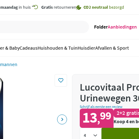
,
maandag
in huis *
Gratis
retourneren
CO2 neutraal
bezorgd
Folder
Aanbiedingen
er & Baby
Cadeaus
Huishouden & Tuin
Huisdier
Afvallen & Sport
r mannen
Lucovitaal Pr
Urinewegen 3
Schrijf als eerste een review
13
99
2+2 grati
,
Koop 4 en b
Voeg