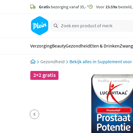
naar
hoofdinhoud
Gratis
bezorging vanaf 35,- *
Voor
23.59u
besteld
zoeken
Verzorging
Beauty
Gezondheid
Eten & Drinken
Zwang
Gezondheid
Supplement voo
2+2 gratis