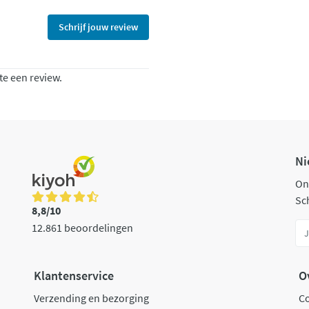
Schrijf jouw review
te een review.
Ni
On
Sch
8,8/10
12.861 beoordelingen
Klantenservice
O
Verzending en bezorging
C