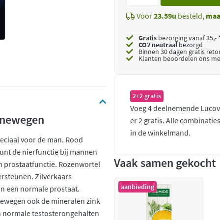
toe
Voor
23.59u
besteld,
maa
Gratis
bezorging vanaf 35,- 
CO2 neutraal
bezorgd
Binnen 30 dagen gratis ret
Klanten beoordelen ons me
2+2 gratis
Voeg 4 deelnemende Lucovi
rinewegen
er 2 gratis. Alle combinati
in de winkelmand.
peciaal voor de man. Rood
unt de nierfunctie bij mannen
Vaak samen gekocht
n prostaatfunctie. Rozenwortel
ersteunen. Zilverkaars
aanbieding
an een normale prostaat.
inewegen ook de mineralen zink
an normale testosterongehalten