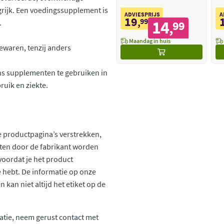
grijk. Een voedingssupplement is
ADVIESPRIJS
A
19
,
99
14
.
99
,
Maandag in huis
ewaren, tenzij anders
s supplementen te gebruiken in
ruik en ziekte.
 productpagina’s verstrekken,
ten door de fabrikant worden
voordat je het product
ie hebt. De informatie op onze
kan niet altijd het etiket op de
atie, neem gerust contact met