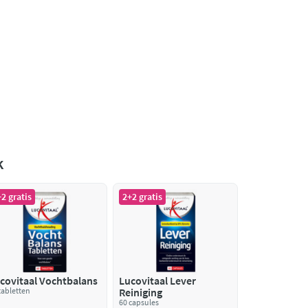
k
2 gratis
2+2 gratis
covitaal Vochtbalans
Lucovitaal Lever
tabletten
Reiniging
60 capsules