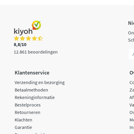
Ni
On
Sch
8,8/10
12.861 beoordelingen
Klantenservice
O
Verzending en bezorging
C
Betaalmethoden
Za
Rekeninginformatie
Af
Bestelproces
Va
Retourneren
O
Klachten
M
Garantie
In