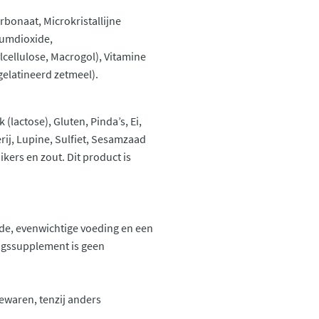
bonaat, Microkristallijne
cumdioxide,
cellulose, Macrogol), Vitamine
elatineerd zetmeel).
lactose), Gluten, Pinda’s, Ei,
rij, Lupine, Sulfiet, Sesamzaad
kers en zout. Dit product is
de, evenwichtige voeding en een
ingssupplement is geen
ewaren, tenzij anders