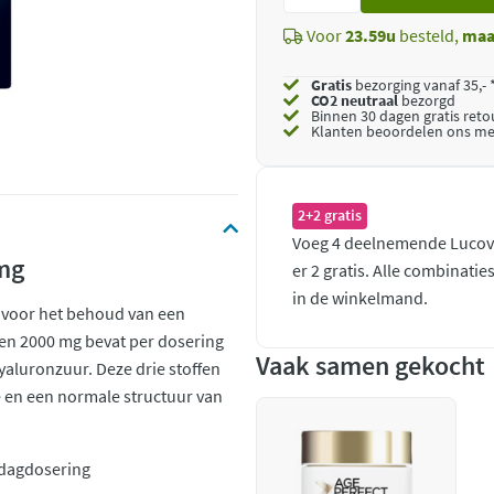
toe
Voor
23.59u
besteld,
maa
Gratis
bezorging vanaf 35,- 
CO2 neutraal
bezorgd
Binnen 30 dagen gratis ret
Klanten beoordelen ons me
2+2 gratis
Voeg 4 deelnemende Lucovi
 mg
er 2 gratis. Alle combinati
in de winkelmand.
s voor het behoud van een
een 2000 mg bevat per dosering
Vaak samen gekocht
aluronzuur. Deze drie stoffen
 en een normale structuur van
 dagdosering