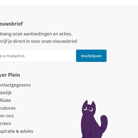
euwsbrief
tvang onze aanbiedingen en acties.
rijf je direct in voor onze nieuwsbrief.
Inschrijven
ver Plein
ontactgegevens
kelijk
filiate
catures
ver ons
erken
spiratie & advies