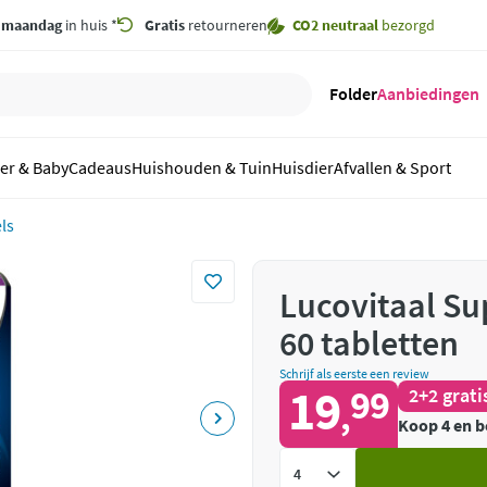
,
maandag
in huis *
Gratis
retourneren
CO2 neutraal
bezorgd
Folder
Aanbiedingen
er & Baby
Cadeaus
Huishouden & Tuin
Huisdier
Afvallen & Sport
ls
Lucovitaal Su
60 tabletten
Schrijf als eerste een review
19
99
2+2 grati
,
Koop 4 en b
Voeg