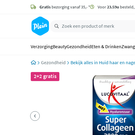
naar
hoofdinhoud
Gratis
bezorging vanaf 35,- *
Voor
23.59u
besteld
zoeken
Verzorging
Beauty
Gezondheid
Eten & Drinken
Zwang
Gezondheid
Huid haar en nage
2+2 gratis