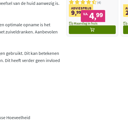
4
weefsel van de huid aanwezig is.
ADVIESPRIJS
A
9
,
99
4
99
,
V.A.
Maandag in huis
een optimale opname is het
 met zuiveldranken. Aanbevolen
en gebruikt. Dit kan betekenen
n. Dit heeft verder geen invloed
jkse Hoeveelheid