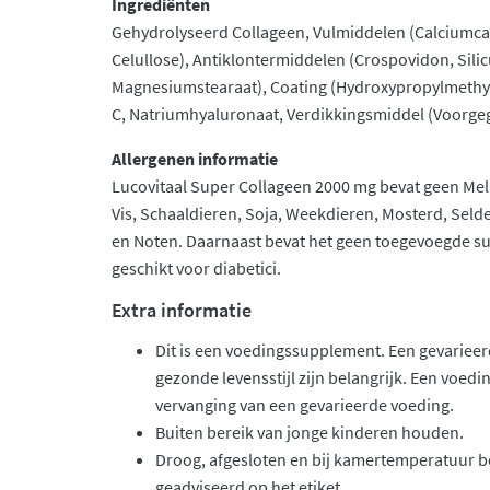
Ingrediënten
Gehydrolyseerd Collageen, Vulmiddelen (Calciumcar
Celullose), Antiklontermiddelen (Crospovidon, Sili
Magnesiumstearaat), Coating (Hydroxypropylmethyl
C, Natriumhyaluronaat, Verdikkingsmiddel (Voorgeg
Allergenen informatie
Lucovitaal Super Collageen 2000 mg bevat geen Melk (
Vis, Schaaldieren, Soja, Weekdieren, Mosterd, Selde
en Noten. Daarnaast bevat het geen toegevoegde sui
geschikt voor diabetici.
Extra informatie
Dit is een voedingssupplement. Een gevarieer
gezonde levensstijl zijn belangrijk. Een voed
vervanging van een gevarieerde voeding.
Buiten bereik van jonge kinderen houden.
Droog, afgesloten en bij kamertemperatuur b
geadviseerd op het etiket.