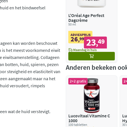
geen
 huid en het bindweefsel
L'Oréal Age Perfect
Dagcrème
50 ml
ADVIESPRIJS
26
,
99
23
49
,
ollageen kan worden beschouwt
en is het meest voorkomend eiwit
Maandag in huis
e eiwitsamenstelling. Collageen
an botten, huid, spieren, pezen
Anderen bekeken oo
or stevigheid en elasticiteit van
lageen aangemaakt maar na het
2+2 gratis
2+
 huid veroudert, rimpels
een wat de huid verstevigt.
Lucovitaal Vitamine C
Lu
1000
Hy
100 tabletten
On
30 