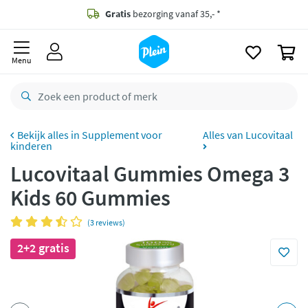
naar
oofdinhoud
Gratis
bezorging vanaf 35,- *
zoeken
0
Bestelling uiterlijk
zaterdag
in huis *
Menu
Gratis
retourneren
8,8/10
Goed
CO2 neutraal
bezorgd
Supplement voor
Alles van Lucovitaal
kinderen
Betaal met Klarna
Lucovitaal Gummies Omega 3
Kids 60 Gummies
(3 reviews)
2+2 gratis