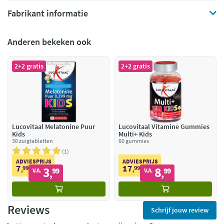
Fabrikant informatie
Anderen bekeken ook
2+2 gratis
2+2 gratis
Lucovitaal Melatonine Puur
Lucovitaal Vitamine Gummies
Kids
Multi+ Kids
30 zuigtabletten
60 gummies
1
ADVIESPRIJS
ADVIESPRIJS
7
17
99
3
99
8
,
99
,
99
V.A.
V.A.
,
,
Reviews
Schrijf jouw review