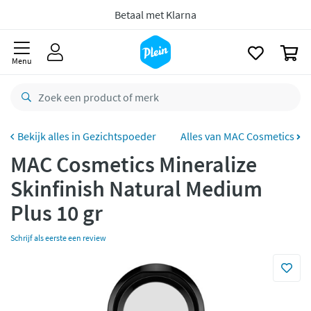
Gratis
retourneren
naar
oofdinhoud
zoeken
8,8/10
Goed
0
CO2 neutraal
bezorgd
Menu
Betaal met Klarna
Gezichtspoeder
Alles van MAC Cosmetics
MAC Cosmetics Mineralize
Skinfinish Natural Medium
Plus 10 gr
Schrijf als eerste een review