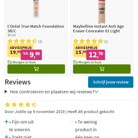
L'Oréal True Match Foundation
Maybelline Instant Anti Age
3R/C
Eraser Concealer 01 Light
30 ml
3
2
ADVIESPRIJS
ADVIESPRIJS
19
15
99
9
99
12
,
99
,
79
V.A.
,
,
Morgen in huis
Morgen in huis
Reviews
Schrijf jouw review
Hoe controleren en plaatsen wij reviews?
Door Joëlle op 9 november 2019 | Heeft dit product gekocht
• Fijn om uit
• Te weinig
te smeren.
product in
• Trekt niet
één keer op