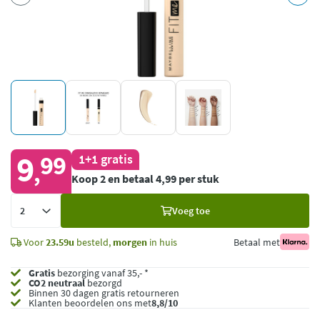
9
99
1+1 gratis
,
Koop 2 en betaal 4,99 per stuk
Voeg
Voeg toe
toe
Voor
23.59u
besteld,
morgen
in huis
Betaal met
Gratis
bezorging vanaf 35,- *
CO2 neutraal
bezorgd
Binnen 30 dagen gratis retourneren
Klanten beoordelen ons met
8,8/10