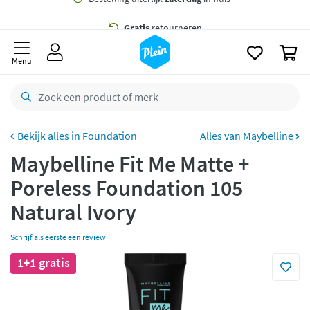
naar
oofdinhoud
Gratis
bezorging vanaf 35,- *
zoeken
0
Bestelling uiterlijk
zaterdag
in huis *
Menu
Gratis
retourneren
8,8/10
Goed
CO2 neutraal
bezorgd
Foundation
Alles van Maybelline
Maybelline Fit Me Matte +
Betaal met Klarna
Poreless Foundation 105
Natural Ivory
Schrijf als eerste een review
1+1 gratis