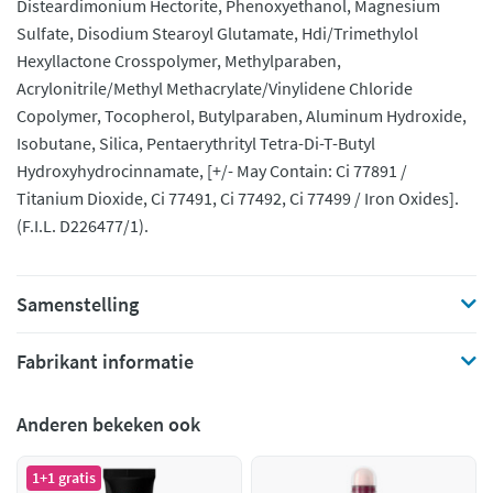
Disteardimonium Hectorite, Phenoxyethanol, Magnesium
Sulfate, Disodium Stearoyl Glutamate, Hdi/Trimethylol
Hexyllactone Crosspolymer, Methylparaben,
Acrylonitrile/Methyl Methacrylate/Vinylidene Chloride
Copolymer, Tocopherol, Butylparaben, Aluminum Hydroxide,
Isobutane, Silica, Pentaerythrityl Tetra-Di-T-Butyl
Hydroxyhydrocinnamate, [+/- May Contain: Ci 77891 /
Titanium Dioxide, Ci 77491, Ci 77492, Ci 77499 / Iron Oxides].
(F.I.L. D226477/1).
Samenstelling
Fabrikant informatie
Anderen bekeken ook
1+1 gratis