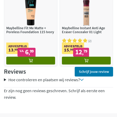
Maybelline Fit Me Matte +
Maybelline Instant Anti Age
Poreless Foundation 115 Ivory
Eraser Concealer 01 Light
2
ADVIESPRIJS
ADVIESPRIJS
13
15
99
6
99
12
,
99
,
79
V.A.
,
,
Reviews
Schrijf jouw review
Hoe controleren en plaatsen wij reviews?
Er zijn nog geen reviews geschreven. Schrijf als eerste een
review.