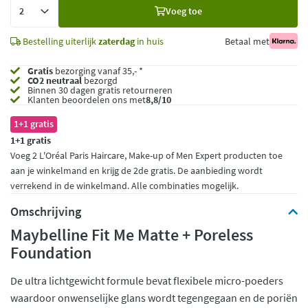
Voeg
Voeg toe
toe
Bestelling uiterlijk
zaterdag
in huis
Betaal met
Gratis
bezorging vanaf 35,- *
CO2 neutraal
bezorgd
Binnen 30 dagen gratis retourneren
Klanten beoordelen ons met
8,8/10
1+1 gratis
1+1 gratis
Voeg 2 L'Oréal Paris Haircare, Make-up of Men Expert producten toe
aan je winkelmand en krijg de 2de gratis. De aanbieding wordt
verrekend in de winkelmand. Alle combinaties mogelijk.
Omschrijving
Maybelline Fit Me Matte + Poreless
Foundation
De ultra lichtgewicht formule bevat flexibele micro-poeders
waardoor onwenselijke glans wordt tegengegaan en de poriën