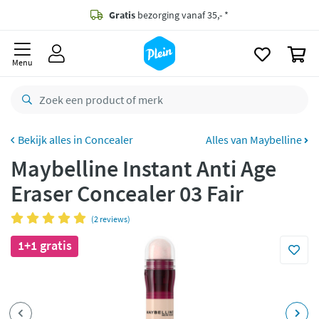
naar
oofdinhoud
Gratis
bezorging vanaf 35,- *
zoeken
0
Voor
23.59u
besteld,
maandag
in huis *
Menu
Gratis
retourneren
8,8/10
Goed
CO2 neutraal
bezorgd
Concealer
Alles van Maybelline
Maybelline Instant Anti Age
Betaal met Klarna
Eraser Concealer 03 Fair
(2 reviews)
1+1 gratis