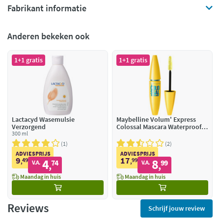
Fabrikant informatie
Anderen bekeken ook
1+1 gratis
1+1 gratis
Lactacyd Wasemulsie
Maybelline Volum' Express
Verzorgend
Colossal Mascara Waterproof
300 ml
Glam Black
1
2
ADVIESPRIJS
ADVIESPRIJS
9
17
49
4
99
8
,
74
,
99
V.A.
V.A.
,
,
Maandag in huis
Maandag in huis
Reviews
Schrijf jouw review