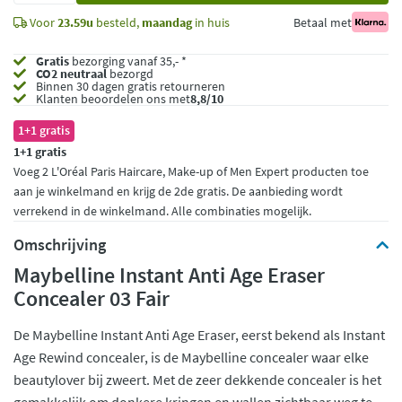
Voor
23.59u
besteld,
maandag
in huis
Betaal met
Gratis
bezorging vanaf 35,- *
CO2 neutraal
bezorgd
Binnen 30 dagen gratis retourneren
Klanten beoordelen ons met
8,8/10
1+1 gratis
1+1 gratis
Voeg 2 L'Oréal Paris Haircare, Make-up of Men Expert producten toe
aan je winkelmand en krijg de 2de gratis. De aanbieding wordt
verrekend in de winkelmand. Alle combinaties mogelijk.
Omschrijving
Maybelline Instant Anti Age Eraser
Concealer 03 Fair
De Maybelline Instant Anti Age Eraser, eerst bekend als Instant
Age Rewind concealer, is de Maybelline concealer waar elke
beautylover bij zweert. Met de zeer dekkende concealer is het
gemakkelijk om donkere kringen en wallen zichtbaar weg te