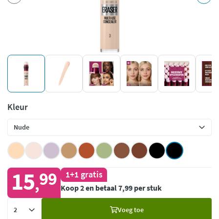
Kleur
15
99
1+1 gratis
,
Koop 2 en betaal 7,99 per stuk
Voeg
Voeg toe
toe