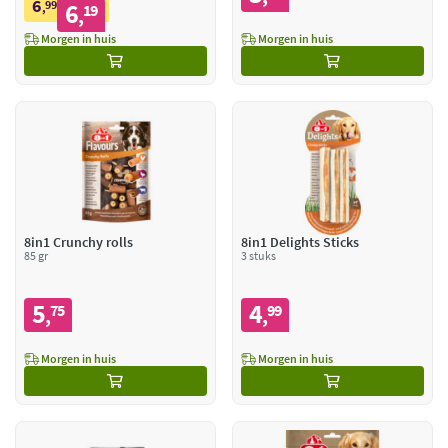
6
99
6
,
19
,
Morgen in huis
Morgen in huis
8in1 Crunchy rolls
8in1 Delights Sticks
85 gr
3 stuks
5
4
75
99
,
,
Morgen in huis
Morgen in huis