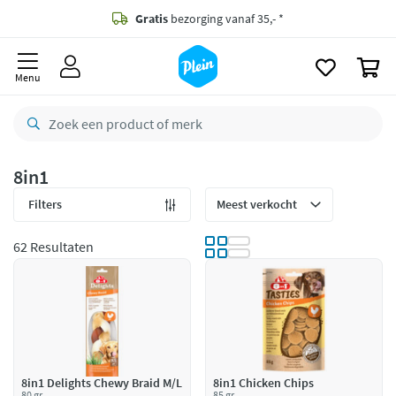
naar
oofdinhoud
Gratis
bezorging vanaf 35,- *
zoeken
0
Bestelling uiterlijk
zaterdag
in huis *
Menu
Gratis
retourneren
8,8/10
Goed
CO2 neutraal
bezorgd
8in1
Betaal met Klarna
Filters
62 Resultaten
8in1 Delights Chewy Braid M/L
8in1 Chicken Chips
80 gr
85 gr