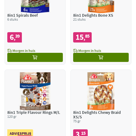
8in1 Spirals Beef
8in1 Delights Bone XS
6 stuks
21 stuks
6
15
39
85
,
,
Morgen in huis
Morgen in huis
8in1 Triple Flavour Rings M/L
8in1 Delights Chewy Braid
120 gr
XS/S
75 gr
3
15
,
ADVIESPRIJS