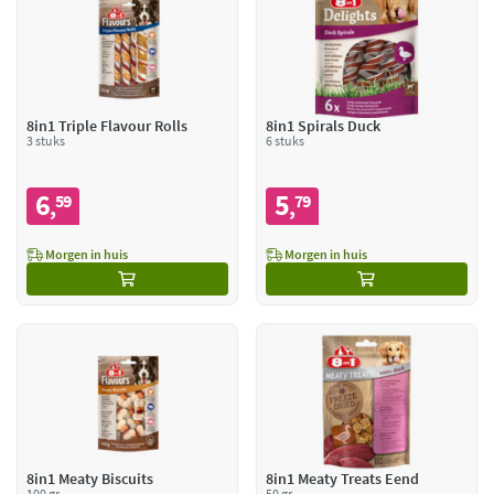
8in1 Triple Flavour Rolls
8in1 Spirals Duck
3 stuks
6 stuks
6
5
59
79
,
,
Morgen in huis
Morgen in huis
8in1 Meaty Biscuits
8in1 Meaty Treats Eend
100 gr
50 gr