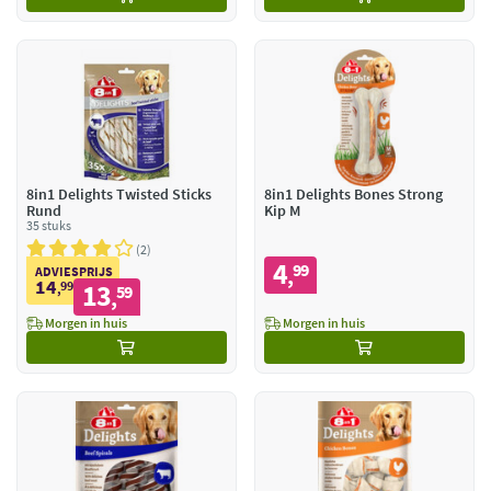
8in1 Delights Twisted Sticks
8in1 Delights Bones Strong
Rund
Kip M
35 stuks
2
4
99
,
ADVIESPRIJS
14
99
13
,
59
,
Morgen in huis
Morgen in huis