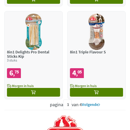
8in1 Delights Pro Dental
8in1 Triple Flavour S
Sticks Kip
3 stuks
6
4
75
05
,
,
Morgen in huis
Morgen in huis
pagina
van 4
Volgende