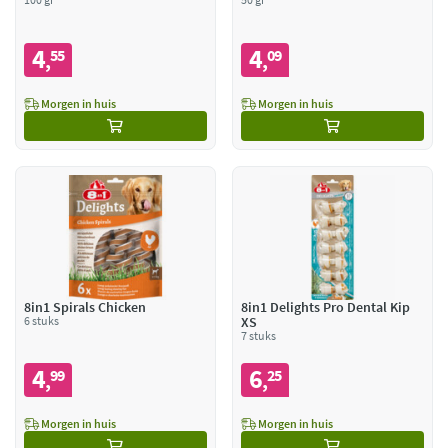
4
4
55
09
,
,
Morgen in huis
Morgen in huis
8in1 Spirals Chicken
8in1 Delights Pro Dental Kip
6 stuks
XS
7 stuks
4
6
99
25
,
,
Morgen in huis
Morgen in huis