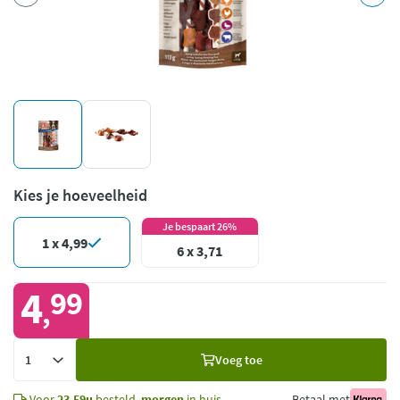
Kies je hoeveelheid
Je bespaart 26%
1 x 4,99
6 x 3,71
4
99
,
Voeg
Voeg toe
toe
Voor
23.59u
besteld,
morgen
in huis
Betaal met