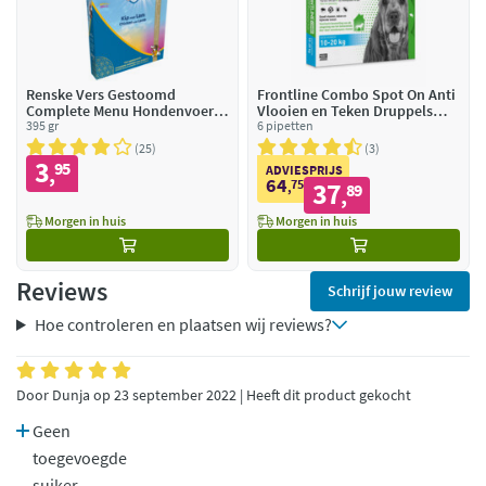
Renske Vers Gestoomd
Frontline Combo Spot On Anti
Complete Menu Hondenvoer
Vlooien en Teken Druppels
Nat Kip - Lam
395 gr
Hond 10 - 20 kg
6 pipetten
25
3
3
95
,
ADVIESPRIJS
64
75
37
,
89
,
Morgen in huis
Morgen in huis
Reviews
Schrijf jouw review
Hoe controleren en plaatsen wij reviews?
Door Dunja op 23 september 2022 | Heeft dit product gekocht
Geen
toegevoegde
suiker