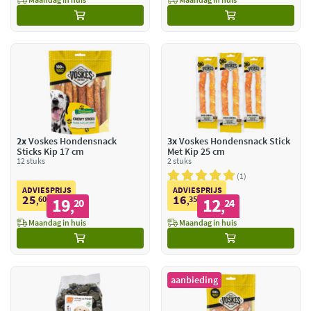
2x
Voskes Hondensnack
3x
Voskes Hondensnack Stick
Sticks Kip 17 cm
Met Kip 25 cm
12 stuks
2 stuks
1
ADVIESPRIJS
ADVIESPRIJS
25
16
60
19
35
12
,
20
,
24
,
,
Maandag in huis
Maandag in huis
aanbieding