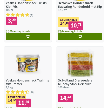
Voskes Hondensnack Twists
3x
Voskes Hondensnack
Kip - Vis
Kauwring Runderhuid met Kip
100 gr
12,5 cm
1
3
29
,
ADVIESPRIJS
14
40
10
,
78
,
Maandag in huis
Maandag in huis
Voskes Hondensnack Training
3x
Holland Diervoeders
Mix Emmer
Munchy Stick Gekleurd
1,8 kg
100 stuks
16
14
43
,
ADVIESPRIJS
14
95
11
,
49
,