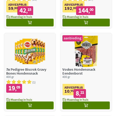
ADVIESPRIJS
ADVIESPRIJS
59
192
80
42
00
144
,
15
,
00
,
,
Maandag in huis
Maandag in huis
aanbieding
7x
Pedigree Biscrok Gravy
Voskes Hondensnack
Bones Hondensnack
Eendenborst
400 gr
400 gr
1
19
09
,
ADVIESPRIJS
10
95
8
,
21
,
Maandag in huis
Maandag in huis