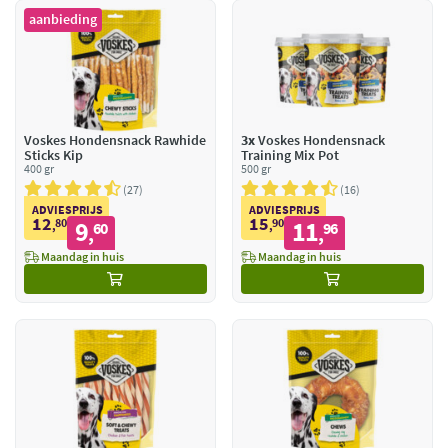
aanbieding
Voskes Hondensnack Rawhide
3x
Voskes Hondensnack
Sticks Kip
Training Mix Pot
400 gr
500 gr
27
16
ADVIESPRIJS
ADVIESPRIJS
12
15
80
9
90
11
,
60
,
96
,
,
Maandag in huis
Maandag in huis