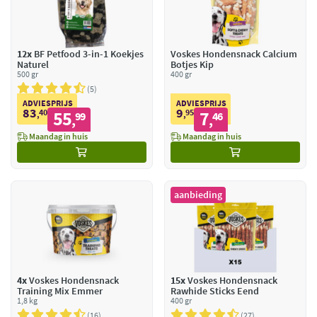
12x
BF Petfood 3-in-1 Koekjes
Voskes Hondensnack Calcium
Naturel
Botjes Kip
500 gr
400 gr
5
ADVIESPRIJS
ADVIESPRIJS
83
9
40
55
95
7
,
99
,
46
,
,
Maandag in huis
Maandag in huis
aanbieding
4x
Voskes Hondensnack
15x
Voskes Hondensnack
Training Mix Emmer
Rawhide Sticks Eend
1,8 kg
400 gr
16
27