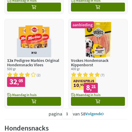
Maandag in huis
Maandag in huis
aanbieding
12x
Pedigree Markies Original
Voskes Hondensnack
Hondensnacks Vlees
Kippenborst
500 gr
400 gr
2
7
32
05
,
ADVIESPRIJS
10
95
8
,
21
,
Maandag in huis
Maandag in huis
pagina
van 58
Volgende
Hondensnacks