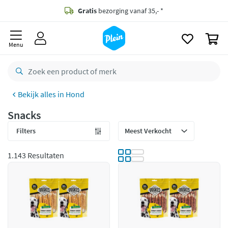
naar
oofdinhoud
Gratis
bezorging vanaf 35,- *
zoeken
0
Voor
23.59u
besteld,
maandag
in huis *
Menu
Gratis
retourneren
8,8/10
Goed
Hond
CO2 neutraal
bezorgd
Snacks
Betaal met Klarna
Filters
1.143 Resultaten