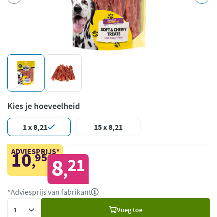
Kies je hoeveelheid
1 x 8,21
15 x 8,21
ADVIESPRIJS*
10
95
,
8
21
,
*Adviesprijs van fabrikant
Voeg
Voeg toe
toe