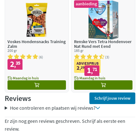
aanbieding
Voskes Hondensnacks Training
Renske Vers Tetra Hondenvoer
Zalm
Nat Rund met Eend
200 gr
185 gr
6
3
2
35
,
ADVIESPRIJS
2
29
1
,
71
,
Maandag in huis
Maandag in huis
Reviews
Schrijf jouw review
Hoe controleren en plaatsen wij reviews?
Er zijn nog geen reviews geschreven. Schrijf als eerste een
review.