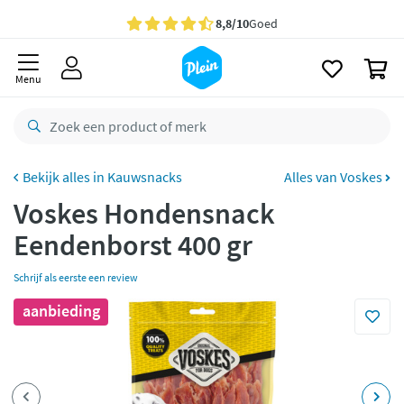
naar
oofdinhoud
Gratis
bezorging vanaf 35,- *
zoeken
0
Voor
23.59u
besteld,
maandag
in huis *
Menu
Gratis
retourneren
8,8/10
Goed
CO2 neutraal
bezorgd
Kauwsnacks
Alles van Voskes
Voskes Hondensnack
Betaal met Klarna
Eendenborst 400 gr
Schrijf als eerste een review
aanbieding