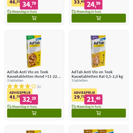
46
33
25
34
40
24
,
79
,
59
,
,
Maandag in huis
Maandag in huis
AdTab Anti Vlo en Teek
AdTab Anti Vlo en Teek
Kauwtabletten Hond >11-22
Kauwtabletten Kat 0,5-2,0 kg
kg
3 tabletten
3 tabletten
1
ADVIESPRIJS
ADVIESPRIJS
41
29
70
32
75
21
,
29
,
49
,
,
Maandag in huis
Maandag in huis