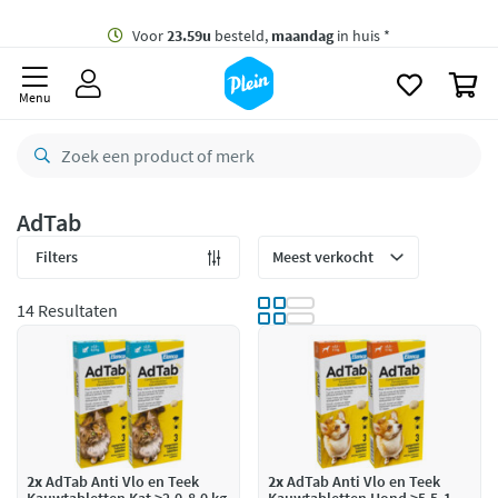
naar
oofdinhoud
Gratis
bezorging vanaf 35,- *
zoeken
0
Voor
23.59u
besteld,
maandag
in huis *
Menu
Gratis
retourneren
8,8/10
Goed
CO2 neutraal
bezorgd
AdTab
Betaal met Klarna
Filters
14 Resultaten
2x
AdTab Anti Vlo en Teek
2x
AdTab Anti Vlo en Teek