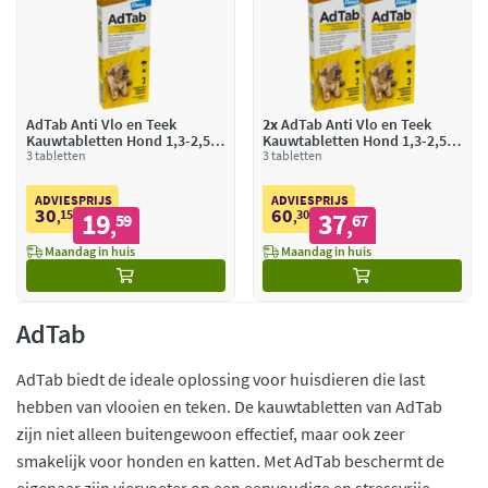
AdTab Anti Vlo en Teek
2x
AdTab Anti Vlo en Teek
Kauwtabletten Hond 1,3-2,5
Kauwtabletten Hond 1,3-2,5
kg
3 tabletten
kg
3 tabletten
ADVIESPRIJS
ADVIESPRIJS
30
60
15
19
30
37
,
59
,
67
,
,
Maandag in huis
Maandag in huis
AdTab
AdTab biedt de ideale oplossing voor huisdieren die last
hebben van vlooien en teken. De kauwtabletten van AdTab
zijn niet alleen buitengewoon effectief, maar ook zeer
smakelijk voor honden en katten. Met AdTab beschermt de