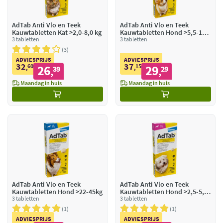
AdTab Anti Vlo en Teek
AdTab Anti Vlo en Teek
Kauwtabletten Kat >2,0-8,0 kg
Kauwtabletten Hond >5,5-11
3 tabletten
kg
3 tabletten
3
ADVIESPRIJS
ADVIESPRIJS
32
37
60
26
15
29
,
39
,
29
,
,
Maandag in huis
Maandag in huis
AdTab Anti Vlo en Teek
AdTab Anti Vlo en Teek
Kauwtabletten Hond >22-45kg
Kauwtabletten Hond >2,5-5,5
3 tabletten
kg
3 tabletten
1
1
ADVIESPRIJS
ADVIESPRIJS