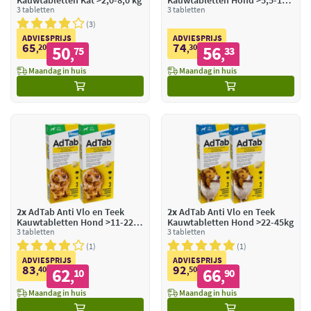
Kauwtabletten Kat >2,0-8,0 kg
Kauwtabletten Hond >5,5-11
3 tabletten
kg
3 tabletten
3
ADVIESPRIJS
ADVIESPRIJS
65
74
20
50
30
56
,
75
,
33
,
,
Maandag in huis
Maandag in huis
2x
AdTab Anti Vlo en Teek
2x
AdTab Anti Vlo en Teek
Kauwtabletten Hond >11-22
Kauwtabletten Hond >22-45kg
kg
3 tabletten
3 tabletten
1
1
ADVIESPRIJS
ADVIESPRIJS
83
92
40
62
50
66
,
10
,
90
,
,
Maandag in huis
Maandag in huis