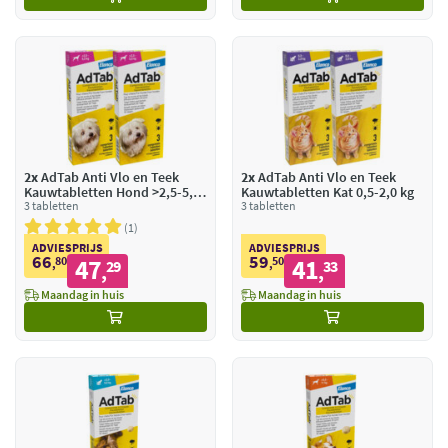
2x
AdTab Anti Vlo en Teek
2x
AdTab Anti Vlo en Teek
Kauwtabletten Hond >2,5-5,5
Kauwtabletten Kat 0,5-2,0 kg
kg
3 tabletten
3 tabletten
1
ADVIESPRIJS
ADVIESPRIJS
66
59
80
47
50
41
,
29
,
33
,
,
Maandag in huis
Maandag in huis