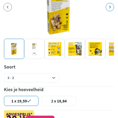
Soort
Kies je hoeveelheid
1 x 19,59
2 x 18,84
ADVIESPRIJS*
15