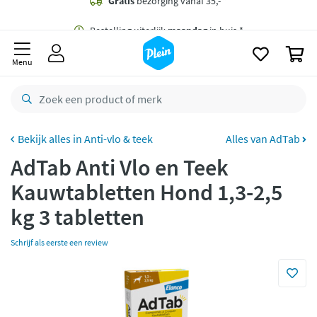
naar
oofdinhoud
Gratis
bezorging vanaf 35,- *
zoeken
0
Bestelling uiterlijk
maandag
in huis *
Menu
Gratis
retourneren
8,8/10
Goed
CO2 neutraal
bezorgd
Anti-vlo & teek
Alles van AdTab
AdTab Anti Vlo en Teek
Betaal met Klarna
Kauwtabletten Hond 1,3-2,5
kg 3 tabletten
Schrijf als eerste een review