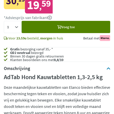
30
,
19
59
,
*Adviesprijs van fabrikant
Voeg
Voeg toe
toe
Voor
23.59u
besteld,
morgen
in huis
Betaal met
Gratis
bezorging vanaf 35,- *
CO2 neutraal
bezorgd
Binnen 30 dagen gratis retourneren
Klanten beoordelen ons met
8,8/10
Omschrijving
AdTab Hond Kauwtabletten 1,3-2,5 kg
Deze maandelijkse kauwtabletten van Elanco bieden effectieve
bescherming tegen teken en vlooien, zodat jouw huisdier zich
vrij en gelukkig kan bewegen. Elke smakelijke kauwtablet
doodt teken en vlooien snel en blijft een volledige maand
werkzaam. Doodt aanwezige teken binnen 8 uur en aanwezige