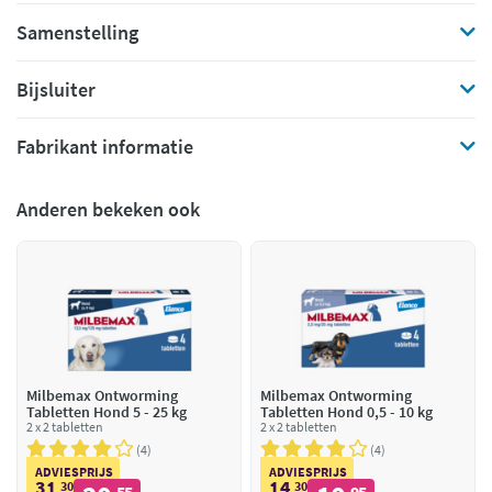
Samenstelling
Bijsluiter
Fabrikant informatie
Anderen bekeken ook
Milbemax Ontworming
Milbemax Ontworming
Tabletten Hond 5 - 25 kg
Tabletten Hond 0,5 - 10 kg
2 x 2 tabletten
2 x 2 tabletten
4
4
ADVIESPRIJS
ADVIESPRIJS
31
14
30
30
,
,