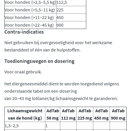
Voor honden (>2,5–5,5 kg)
112,5
Voor honden (>5,5–11 kg)
225
Voor honden (>11–22 kg)
450
Voor honden (>22–45 kg)
900
Contra-indicaties
Niet gebruiken bij overgevoeligheid voor het werkzame
bestanddeel of één van de hulpstoffen.
Toedieningswegen en dosering
Voor oraal gebruik.
Het diergeneesmiddel dient te worden toegediend volgens
onderstaande tabel om een dosering
van 20–43 mg lotilaner/kg lichaamsgewicht te garanderen.
Lichaamsgewicht
AdTab
AdTab
AdTab
AdTab
AdTab
van de hond (kg)
56 mg
112 mg
225 mg
450 mg
900 mg
1,3–2,5
1