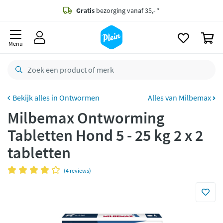
naar
oofdinhoud
Gratis
bezorging vanaf 35,- *
zoeken
0
Voor
23.59u
besteld,
morgen
in huis *
Menu
Gratis
retourneren
8,8/10
Goed
CO2 neutraal
bezorgd
Ontwormen
Alles van Milbemax
Milbemax Ontworming
Betaal met Klarna
Tabletten Hond 5 - 25 kg 2 x 2
tabletten
(4 reviews)