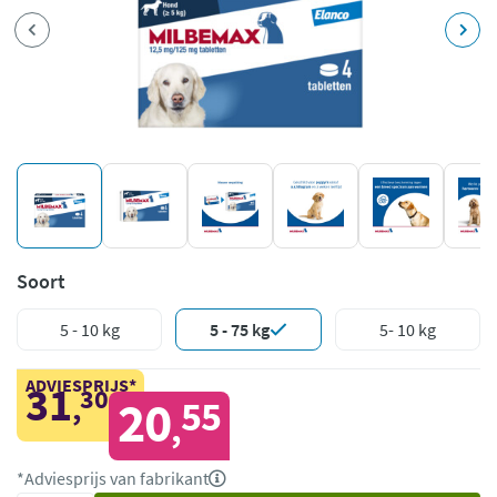
Soort
5 - 10 kg
5 - 75 kg
5- 10 kg
ADVIESPRIJS*
31
30
,
20
55
,
*Adviesprijs van fabrikant