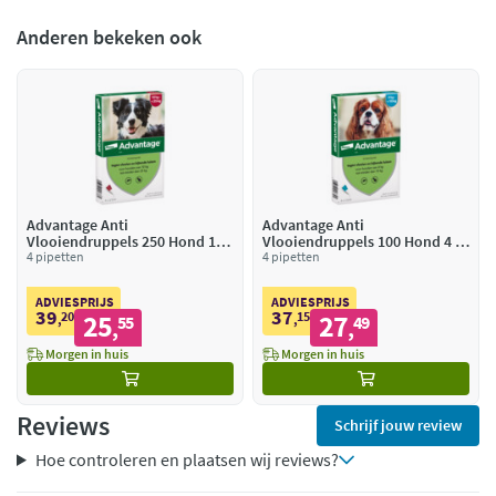
Anderen bekeken ook
Advantage Anti
Advantage Anti
Vlooiendruppels 250 Hond 10 -
Vlooiendruppels 100 Hond 4 -
25 kg
4 pipetten
10 kg
4 pipetten
ADVIESPRIJS
ADVIESPRIJS
39
37
20
25
15
27
,
55
,
49
,
,
Morgen in huis
Morgen in huis
Reviews
Schrijf jouw review
Hoe controleren en plaatsen wij reviews?