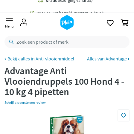
naar
oofdinhoud
Gratis
bezorging vanaf 35,- *
zoeken
0
Voor
23.59u
besteld,
morgen
in huis *
Menu
Gratis
retourneren
8,8/10
Goed
CO2 neutraal
bezorgd
Anti-vlooienmiddel
Alles van Advantage
Advantage Anti
Betaal met Klarna
Vlooiendruppels 100 Hond 4 -
10 kg 4 pipetten
Schrijf als eerste een review