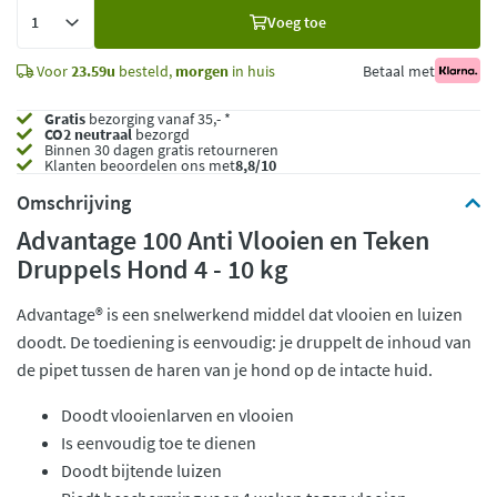
Voeg
Voeg toe
toe
Voor
23.59u
besteld,
morgen
in huis
Betaal met
Gratis
bezorging vanaf 35,- *
CO2 neutraal
bezorgd
Binnen 30 dagen gratis retourneren
Klanten beoordelen ons met
8,8/10
Omschrijving
Advantage 100 Anti Vlooien en Teken
Druppels Hond 4 - 10 kg
Advantage® is een snelwerkend middel dat vlooien en luizen
doodt. De toediening is eenvoudig: je druppelt de inhoud van
de pipet tussen de haren van je hond op de intacte huid.
Doodt vlooienlarven en vlooien
Is eenvoudig toe te dienen
Doodt bijtende luizen