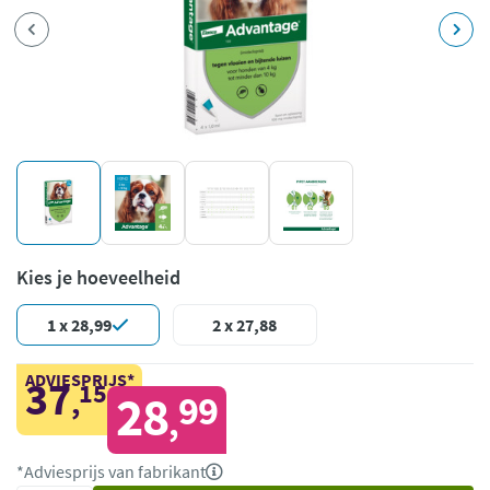
Kies je hoeveelheid
1 x 28,99
2 x 27,88
ADVIESPRIJS*
37
15
,
28
99
,
*Adviesprijs van fabrikant