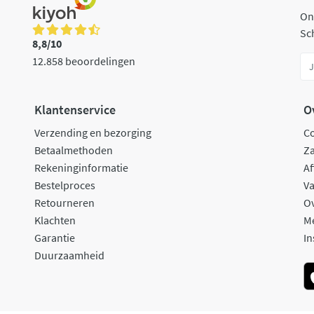
On
Sch
8,8/10
12.858 beoordelingen
Klantenservice
O
Verzending en bezorging
C
Betaalmethoden
Za
Rekeninginformatie
Af
Bestelproces
Va
Retourneren
O
Klachten
M
Garantie
In
Duurzaamheid