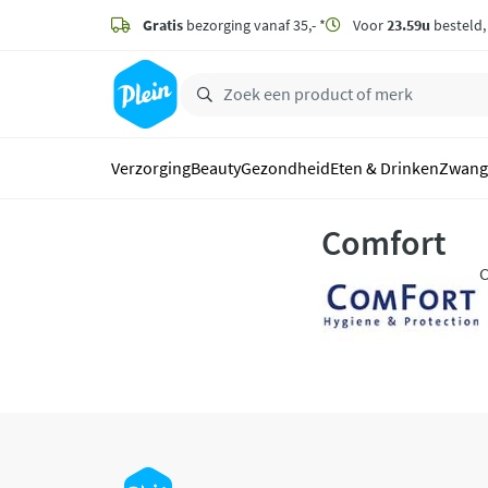
naar
hoofdinhoud
Gratis
bezorging vanaf 35,- *
Voor
23.59u
besteld
zoeken
Verzorging
Beauty
Gezondheid
Eten & Drinken
Zwang
Comfort
C
j
b