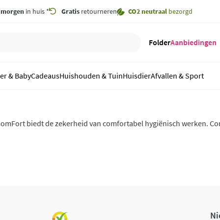
,
morgen
in huis *
Gratis
retourneren
CO2 neutraal
bezorgd
Folder
Aanbiedingen
er & Baby
Cadeaus
Huishouden & Tuin
Huisdier
Afvallen & Sport
omFort biedt de zekerheid van comfortabel hygiënisch werken. Com
aar de vertrouwde naam voor een hoogwaardig assortiment (persoo
eschermingsmiddelen, waaronder latex handschoenen.
Ni