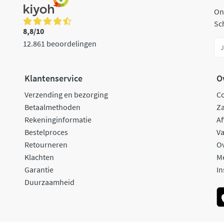
On
Sch
8,8/10
12.861 beoordelingen
Klantenservice
O
Verzending en bezorging
C
Betaalmethoden
Za
Rekeninginformatie
Af
Bestelproces
Va
Retourneren
O
Klachten
M
Garantie
In
Duurzaamheid