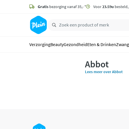
naar
hoofdinhoud
Gratis
bezorging vanaf 35,- *
Voor
23.59u
besteld
zoeken
Verzorging
Beauty
Gezondheid
Eten & Drinken
Zwang
Abbot
Lees meer over Abbot