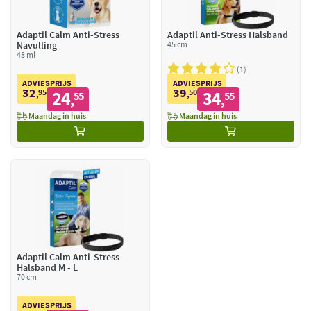
Adaptil Calm Anti-Stress
Adaptil Anti-Stress Halsband
Navulling
45 cm
48 ml
1
ADVIESPRIJS
ADVIESPRIJS
32
39
95
24
50
34
,
55
,
55
,
,
Maandag in huis
Maandag in huis
Adaptil Calm Anti-Stress
Halsband M - L
70 cm
ADVIESPRIJS