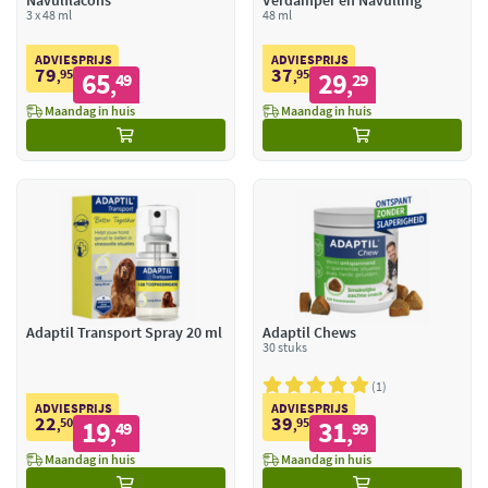
Navulflacons
Verdamper en Navulling
3 x 48 ml
48 ml
ADVIESPRIJS
ADVIESPRIJS
79
37
95
65
95
29
,
49
,
29
,
,
Maandag in huis
Maandag in huis
Adaptil Transport Spray 20 ml
Adaptil Chews
30 stuks
1
ADVIESPRIJS
ADVIESPRIJS
22
39
50
19
95
31
,
49
,
99
,
,
Maandag in huis
Maandag in huis