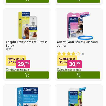
Adaptil Transport Anti-Stress
Adaptil Anti-stress Halsband
Spray
Junior
60 ml
1
ADVIESPRIJS
ADVIESPRIJS
37
39
95
29
50
30
,
29
,
25
,
,
Maandag in huis
Maandag in huis