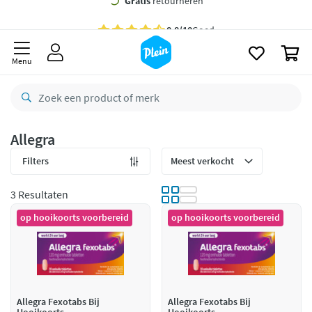
naar
oofdinhoud
Gratis
bezorging vanaf 35,- *
zoeken
0
Bestelling uiterlijk
zaterdag
in huis *
Menu
Gratis
retourneren
8,8/10
Goed
CO2 neutraal
bezorgd
Allegra
Betaal met Klarna
Filters
3 Resultaten
op hooikoorts voorbereid
op hooikoorts voorbereid
Allegra Fexotabs Bij
Allegra Fexotabs Bij