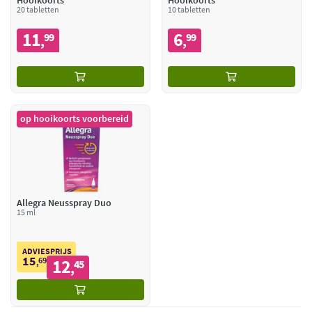
Hooikoorts
Hooikoorts
20 tabletten
10 tabletten
11
6
99
99
,
,
op hooikoorts voorbereid
Allegra Neusspray Duo
15 ml
ADVIESPRIJS
15
69
12
,
45
,