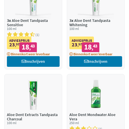
3x
Aloe Dent Tandpasta
3x
Aloe Dent Tandpasta
Sensitive
Whitening
100 ml
100 ml
1
ADVIESPRIJS
ADVIESPRIJS
23
23
97
18
97
18
,
43
,
43
,
,
Binnenkort weer leverbaar
Binnenkort weer leverbaar
Inschrijven
Inschrijven
Aloe Dent Extracts Tandpasta
Aloe Dent Mondwater Aloe
Charcoal
Vera
100 ml
250 ml
1