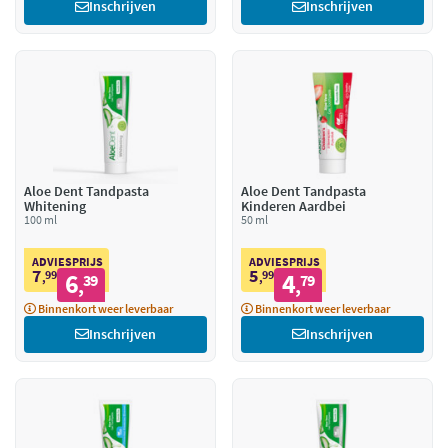
Inschrijven
Inschrijven
Aloe Dent Tandpasta
Aloe Dent Tandpasta
Whitening
Kinderen Aardbei
100 ml
50 ml
ADVIESPRIJS
ADVIESPRIJS
7
5
99
6
99
4
,
39
,
79
,
,
Binnenkort weer leverbaar
Binnenkort weer leverbaar
Inschrijven
Inschrijven