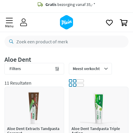
naar
oofdinhoud
Gratis
bezorging vanaf 35,- *
zoeken
0
Bestelling uiterlijk
zaterdag
in huis *
Menu
Gratis
retourneren
8,8/10
Goed
CO2 neutraal
bezorgd
Aloe Dent
Betaal met Klarna
Filters
11 Resultaten
Aloe Dent Extracts Tandpasta
Aloe Dent Tandpasta Triple