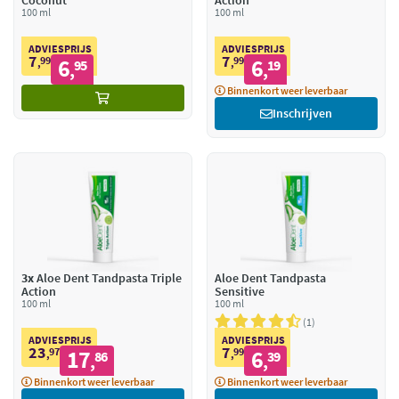
Coconut
Action
100 ml
100 ml
ADVIESPRIJS
ADVIESPRIJS
7
7
99
6
99
6
,
95
,
19
,
,
Binnenkort weer leverbaar
Inschrijven
3x
Aloe Dent Tandpasta Triple
Aloe Dent Tandpasta
Action
Sensitive
100 ml
100 ml
1
ADVIESPRIJS
ADVIESPRIJS
23
7
97
17
99
6
,
86
,
39
,
,
Binnenkort weer leverbaar
Binnenkort weer leverbaar