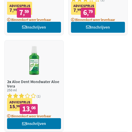
ADVIESPRIJS
ADVIESPRIJS
7
7
99
7
99
6
,
59
,
79
,
,
Binnenkort weer leverbaar
Binnenkort weer leverbaar
Inschrijven
Inschrijven
2x
Aloe Dent Mondwater Aloe
Vera
250 ml
1
ADVIESPRIJS
15
98
13
,
06
,
Binnenkort weer leverbaar
Inschrijven