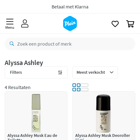
naar
Gratis
retourneren
oofdinhoud
zoeken
8,8/10
Goed
0
Menu
CO2 neutraal
bezorgd
Betaal met Klarna
Alyssa Ashley
Filters
4 Resultaten
Alyssa Ashley Musk Eau de
Alyssa Ashley Musk Deoroller
50 ml