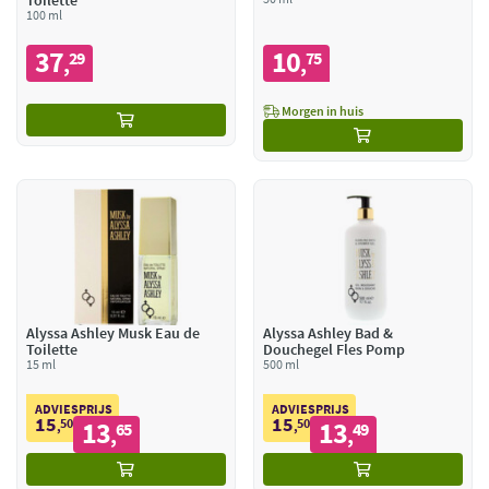
Toilette
100 ml
37
10
29
75
,
,
Morgen in huis
Alyssa Ashley Musk Eau de
Alyssa Ashley Bad &
Toilette
Douchegel Fles Pomp
15 ml
500 ml
ADVIESPRIJS
ADVIESPRIJS
15
15
50
13
50
13
,
65
,
49
,
,