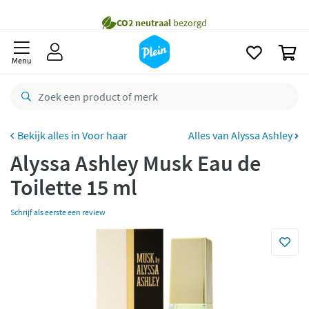
naar
oofdinhoud
Gratis
bezorging vanaf 35,- *
zoeken
0
Voor
23.59u
besteld,
maandag
in huis *
Menu
Gratis
retourneren
8,8/10
Goed
CO2 neutraal
bezorgd
Voor haar
Alles van Alyssa Ashley
Alyssa Ashley Musk Eau de
Betaal met Klarna
Toilette 15 ml
Schrijf als eerste een review