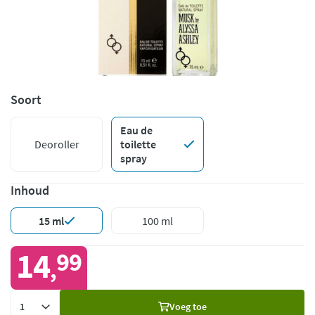
Soort
Eau de
Deoroller
toilette
spray
Inhoud
15 ml
100 ml
14
99
,
Voeg
Voeg toe