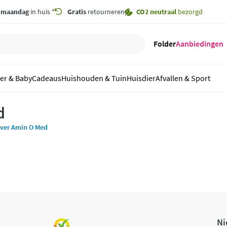
,
maandag
in huis *
Gratis
retourneren
CO2 neutraal
bezorgd
Folder
Aanbiedingen
er & Baby
Cadeaus
Huishouden & Tuin
Huisdier
Afvallen & Sport
d
over Amin O Med
Ni