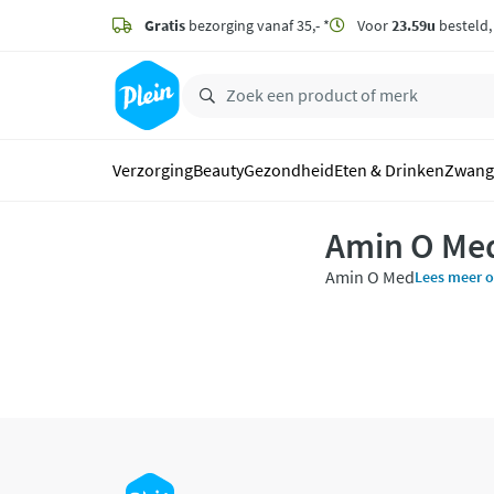
naar
hoofdinhoud
Gratis
bezorging vanaf 35,- *
Voor
23.59u
besteld
zoeken
Verzorging
Beauty
Gezondheid
Eten & Drinken
Zwang
Amin O Me
Amin O Med
Lees meer 