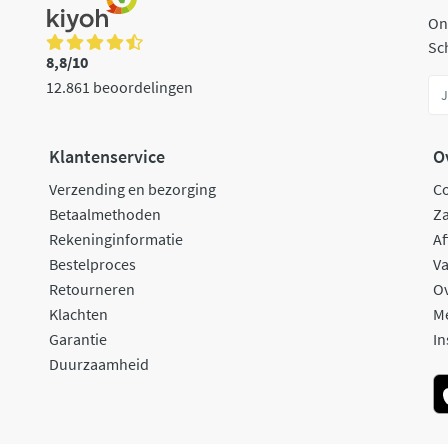
On
Sch
8,8/10
12.861 beoordelingen
Klantenservice
O
Verzending en bezorging
C
Betaalmethoden
Za
Rekeninginformatie
Af
Bestelproces
Va
Retourneren
O
Klachten
M
Garantie
In
Duurzaamheid