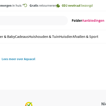
,
morgen
in huis *
Gratis
retourneren
CO2 neutraal
bezorgd
Folder
Aanbiedingen
er & Baby
Cadeaus
Huishouden & Tuin
Huisdier
Afvallen & Sport
Lees meer over Aquacel
Ni