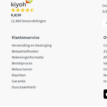
On
Sch
8,8/10
12.860 beoordelingen
Klantenservice
O
Verzending en bezorging
C
Betaalmethoden
Za
Rekeninginformatie
Af
Bestelproces
Va
Retourneren
O
Klachten
M
Garantie
In
Duurzaamheid