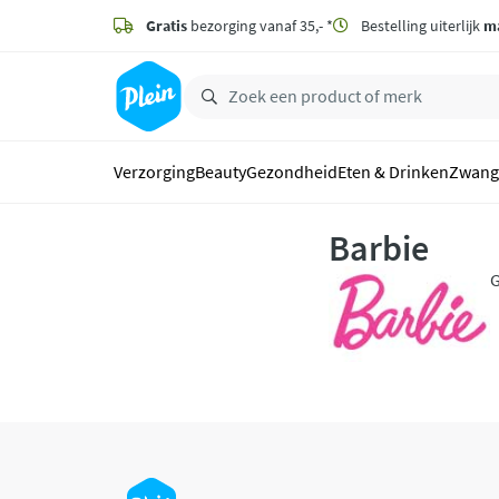
naar
hoofdinhoud
Gratis
bezorging vanaf 35,- *
Bestelling uiterlijk
m
zoeken
Verzorging
Beauty
Gezondheid
Eten & Drinken
Zwang
Barbie
G
e
s