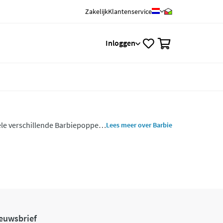
Zakelijk
Klantenservice
0
Inloggen
ele verschillende Barbiepoppen
Lees meer over Barbie
 willen zijn, elk beroep en elke
euwsbrief