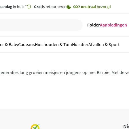
aandag
in huis *
Gratis
retourneren
CO2 neutraal
bezorgd
Folder
Aanbiedingen
er & Baby
Cadeaus
Huishouden & Tuin
Huisdier
Afvallen & Sport
eneraties lang groeien meisjes en jongens op met Barbie. Met de v
n accessoires laat Barbie kinderen zien dat ze kunnen worden wie ze
tijl.
Ni