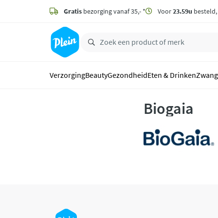
naar
hoofdinhoud
Gratis
bezorging vanaf 35,- *
Voor
23.59u
besteld
zoeken
Verzorging
Beauty
Gezondheid
Eten & Drinken
Zwang
Biogaia