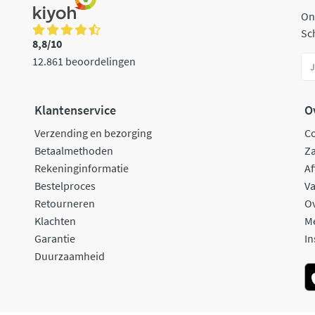
On
Sch
8,8/10
12.861 beoordelingen
Klantenservice
O
Verzending en bezorging
C
Betaalmethoden
Za
Rekeninginformatie
Af
Bestelproces
Va
Retourneren
O
Klachten
M
Garantie
In
Duurzaamheid