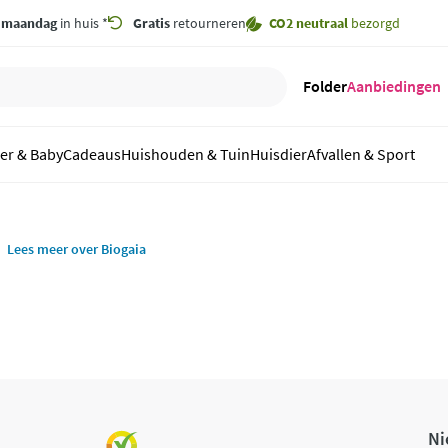
,
maandag
in huis *
Gratis
retourneren
CO2 neutraal
bezorgd
Folder
Aanbiedingen
er & Baby
Cadeaus
Huishouden & Tuin
Huisdier
Afvallen & Sport
Lees meer over Biogaia
Ni