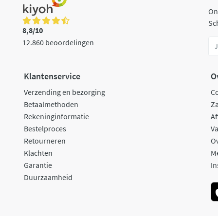
On
Sch
8,8/10
12.860 beoordelingen
Klantenservice
O
Verzending en bezorging
C
Betaalmethoden
Za
Rekeninginformatie
Af
Bestelproces
Va
Retourneren
O
Klachten
M
Garantie
In
Duurzaamheid