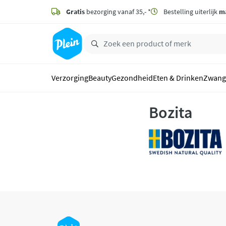
naar
hoofdinhoud
Gratis
bezorging vanaf 35,- *
Bestelling uiterlijk
m
zoeken
Verzorging
Beauty
Gezondheid
Eten & Drinken
Zwang
Bozita