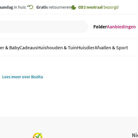
aandag
in huis *
Gratis
retourneren
CO2 neutraal
bezorgd
Folder
Aanbiedingen
er & Baby
Cadeaus
Huishouden & Tuin
Huisdier
Afvallen & Sport
Lees meer over Bozita
Ni